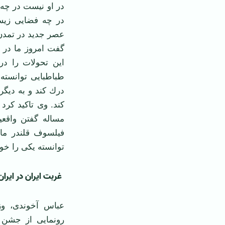
در او نیست در چه 
در چه فضایی زیست
عصر جدید در تمدن 
گفت امروز ما در د
این تحولات را درك
طباطبایی توانسته 
درك كند و به دیگ
كند. وی تاكید كرد
مساله گفتن واقعی
فیلسوف قلندر ما 
توانسته یكی را خوب
غربت ایران در ایران
‌
عباس آخوندی، وز
رونمایی از جشن ن