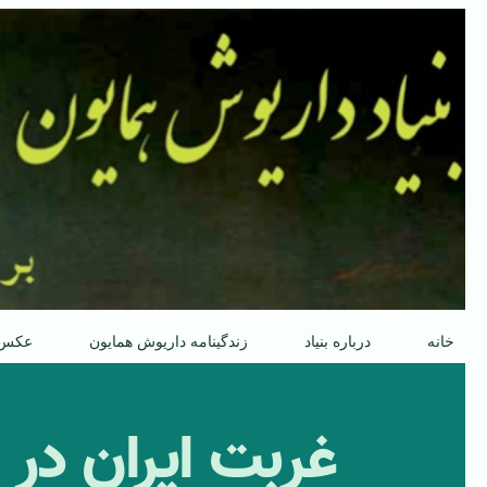
پرش
به
محتوا
خانه
درباره بنیاد
زندگینامه داریوش همایون
عکس
غربت ایران در 