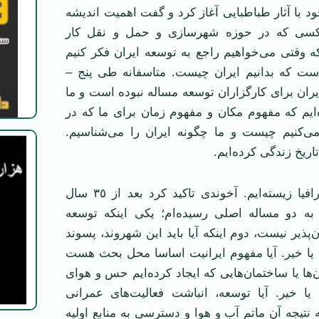
ود با آثار طباطبایی آغاز كرد و گفت اهمیت اندیشه
كسی كه در حوزه شهرسازی و حمل و نقل كار
 وقتی می‌خواهیم راجع به توسعه ایران فكر كنیم
ست كه بدانیم ایران چیست. متاسفانه طی پنج –
ان برای كارگزاران توسعه مساله نبوده است و ما
‌ایم كه مفهوم مكان و مفهوم زمان برای ما كه در
‌كنیم چیست و ما چگونه ایران را می‌شناسیم.
اریخ زندگی كرده‌ایم.
چگونه در این جغرافیا زیسته‌ایم. آخوندی تاكید كرد بعد از ٣٥ سال
ه دو مساله اصلی رسیده‌ام؛ یكی اینكه توسعه
پذیر نیست، دوم اینكه آیا باید این شهروند، پسوند
 یا خیر. آیا مفهوم ایرانیت اساسا محل بحث هست
بان‌ها یا ساختمان‌هایی كه ایجاد كرده‌ایم حس و هوای
 یا خیر. آیا توسعه، انباشت فعالیت‌های عمرانی
نتیجه آن ماتم آب و هوا و دسترسی به منابع اولیه