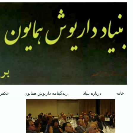
پرش
به
محتوا
خانه
درباره بنیاد
زندگینامه داریوش همایون
عکس