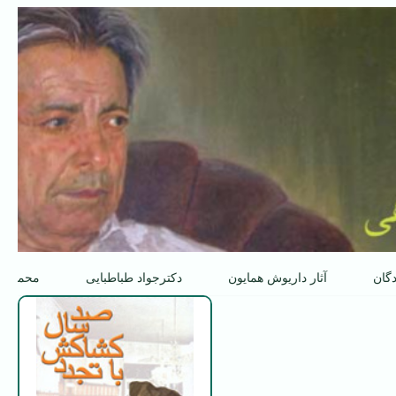
دگان
آثار داریوش همایون
دکترجواد طباطبایی
محمدعل