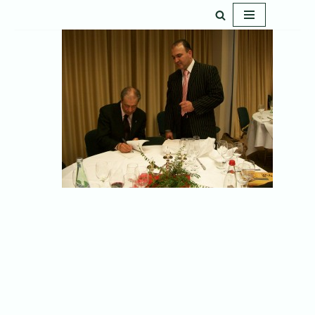
پرش
به
محتوا