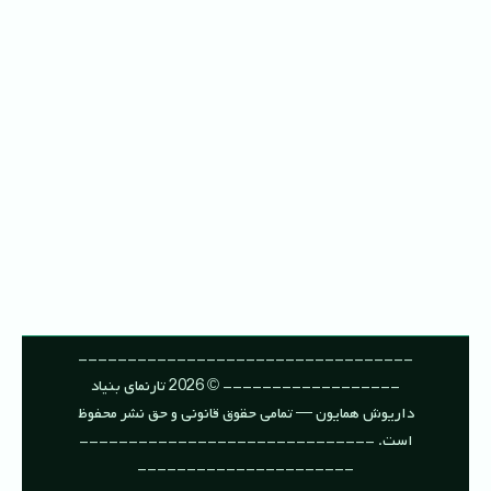
----------------------------------
------------------ © 2026 تارنمای بنیاد
داریوش همایون — تمامی حقوق قانونی و حق نشر محفوظ
است. ------------------------------
----------------------