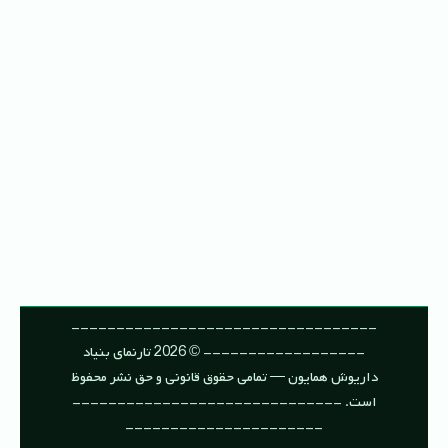
----------------------------------
------------------ © 2026 تارنمای بنیاد
داریوش همایون — تمامی حقوق قانونی و حق نشر محفوظ
است. ------------------------------
----------------------