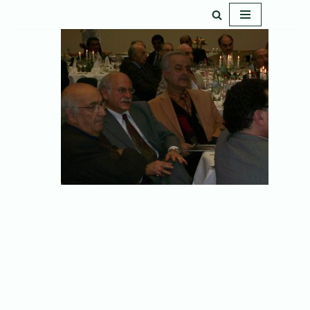
پرش
به
محتوا