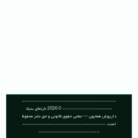
----------------------------------
------------------ © 2026 تارنمای بنیاد
داریوش همایون — تمامی حقوق قانونی و حق نشر محفوظ
است. ------------------------------
----------------------