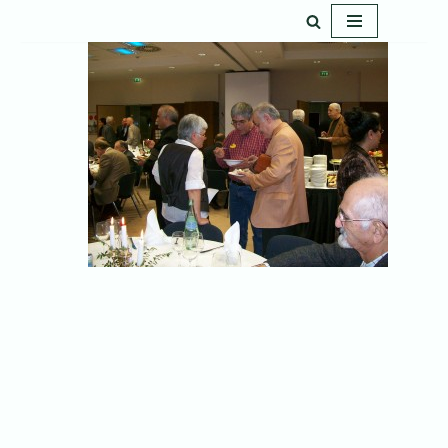
پرش
به
محتوا