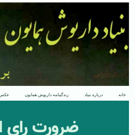
پرش
به
محتوا
خانه
درباره بنیاد
زندگینامه داریوش همایون
عکس
ضرورت رای ا