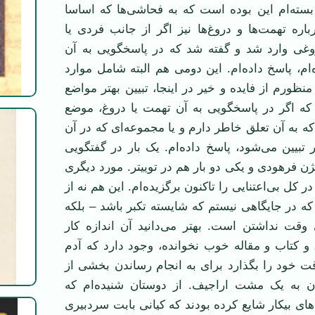
 بسته‌ام این بوده است که به فحاشی‌ها که اساسا
رباره تهمت‌ها و دروغ‌ها نیز اگر از جانب فردی یا
وغی وارد شد و گفته شد که در پاسخگویی به آن
‌ام، پاسخ داده‌ام. این دومی هم البته شامل موارد
نظورم از فایده و خیر در اینجا، تبیین بهتر مواضع
 که اگر در پاسخگویی به آن تهمت یا دروغ، موضع
ه به آن تعلق خاطر دارم و یا مجموعه‌ای که در آن
تبیین می‌شود، پاسخ داده‌ام. یک بار در گفتگویی
ژن فرهودی و یکی دو بار هم در توییتر. مورد دیگری
 در کل بی‌اعتنایی را تاکنون برگزیده‌ام. این هم نه از
که در جایگاهی نیستم که شایسته تکبر باشد – بلکه
وقت‌ نداشتن است. بهتر می‌دانید آن اندازه کار
و کتاب و مقاله خوب نخوانده، وجود دارد که آدم
ت خود را بگذارد برای به انجام رساندن بخشی از
دن به یک مشت اراجیف. از دوستان شنیده‌ام که
های بیکار شایع کرده بودند که کیانی بابت سردبیری