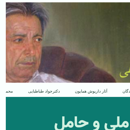
دگان
آثار داریوش همایون
دکترجواد طباطبایی
محمدعل
ملی و حامل