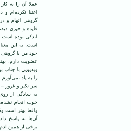
عملا آن را به کار
اعتنا نکرده‌ام و د
گروهی اتهام و در
فایده و خیری دیده
اندکی بوده است. م
است. به این معنا
خود من یا گروهی ک
عضویت دارم، بهتر 
ویدیویی با جناب بی
را به یاد نمی‌آورم.
سر تکبر و غرور – 
به سادگی از روی 
خوب انجام نشده، 
واقعا بهتر است وق
آن‌ها نه پاسخ دا
برخی از همین آدم‌