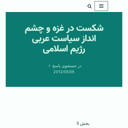
پرش
به
شکست در غزه و چشم
محتوا
انداز سیاست عربی
رژیم اسلامی
در جستجوی پاسخ
2012/05/09
بخش 5