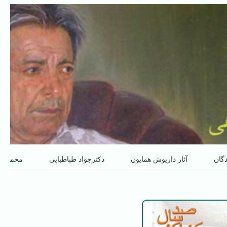
دگان
آثار داریوش همایون
دکترجواد طباطبایی
محمدعل