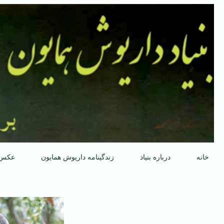
پرش
به
محتوا
خانه
درباره بنیاد
زندگینامه داریوش همایون
عکس