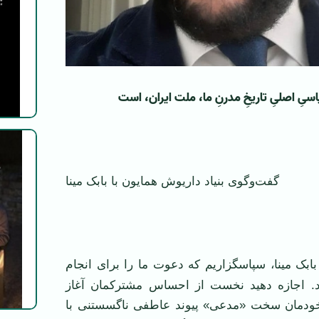
سیِ اصلیِ تاریخِ مدرنِ ما، ملت ایران، است
گفت‌وگوی بنیاد داریوش همایون با بابک مینا
ابک مینا، سپاسگزاریم که دعوت ما را برای انجام
ید. اجازه دهید نخست از احساس مشترکمان آغاز
خودمان سخت «مدعی» پیوند عاطفی ناگسستنی با