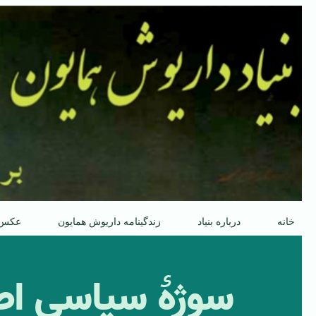
پرش
به
محتوا
خانه
درباره بنیاد
زندگینامه داریوش همایون
عکس
سوژۀ سیاسیِ اصل