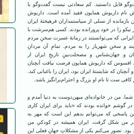
‌وگو قابل دانستید. کم سعادتی نیست گفت‌وگو با
کش نام داریوش همایون فقید آمده است. داریوش
 بازمانده از نسلی از سیاستمداران فرهیختهٔ ایران
ر نیکو را در خود پرورانده بودند. کسی هم‌سرشت با
یرانی که می‌توانستند در زمانهٔ عسرت سخنِ مردم
ند و سخنِ شهریار را به مردم. تمامِ آن مردانِ
بان و جهان‌شناس و مصحلت‌بینِ تاریخِ ایران از
. افسوس که داریوش همایون فرصت نیافت آنچنان
و آنچنان که شایستهٔ ایران بود، ایران را باغبانی کند.
کافی ست تا نام او بزرگ و احترام‌برانگیز باشد.
ا. من در خانواده‌ای میهن‌دوست به دنیا آمدم و
ر گوشم خوانده بودند که «باید برای ایران کاری
لین پاسخی که می‌توانم بدهم این است که مهر به
در من شکل گرفت. ایران همیشه در کودکیِ من
 بود. تصور می‌کنم یکی از مشکلاتِ جهانِ فعلی این