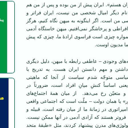
ان هستم». ایران پیش از من بوده و پس از من هم
 نام دیگر امیال شخصی من نیست، ایران فراتر و
صی من است. اگر اینگونه به میهن نگاه کنیم، هرگز
 افراطی و پرخاشگر نمی‌افتیم. میهن خاستگاه آدمی
واره چیزی است فراسوی ارادهٔ ما، چیزی که پیش
 ما مدیون اوست.
به‌های وجودی – عاطفی رابطه با میهن، دلیل دیگری
اشتن و مهم دانستن ایران هست. به تدریج با
سیاسی متوجّه شدم سیاست از آنجا که ماهیتی
یعنی اساساً کنشِ میانِ افراد است، ضرورتاً در
متعیّن رخ می‌دهد. از میان همهٔ اجتماع‌های
» یا همان دولت – ملّت است که اجتماعی واقعی
پراتوری در زمانهٔ ما از میان رفته است، قبیله و
 فروتر هستند که آزادی آدمی در آنها ممکن نیست.
ولوژی‌های مدرن پیشنهاد کردند، مثل «طبقهٔ متحد