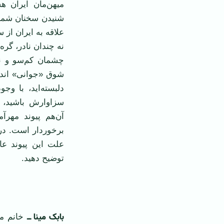
میهن‌مان ایران ه
شنیدن سخنان شما، 
علاقه به ایران از 
نه چندان نادر، گره
چشمان کم‌سو و نه
شوق «جوانی» اندا
دلبسته‌اید، با وجو
سزاوارش باشید، 
آن‌هم پیوند مهرآ
برخوردار است. در
علت این پیوند ع
توضیح دهید.
‌ ‌
بابک مینا ــ
خانم مد