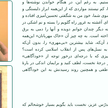
ستیم. به رغم این، در هنگام خواندن نوشته‌ها و
کم نیستند مواردی که از این‌همه ابراز دلبستگی و
سوی شما، خودِ من به شگفتی تحسین‌آمیزی افتاده‌ و
‌ای آغشته به غرور راه گلویم را بسته و نم اشکی در
 دیگر چندان جوانم دویده و آنها را دمی به برق
خته است. به چه چیز آن «خاک مهربانان» این‌همه
د‌ آن‌که، شاید بیشترین «بی‌مهری» را، بدون آن‌که
به نسل‌های پس از انقلاب اسلامی کرده است؟
میزی که با درجه‌ای درخور توجه از «خودآگاهی»
 درجۀ نخست، لطف کنید و برایمان اندکی در بارۀ
اطفی و همچنین روند رسیدنش به این خودآگاهی
رّس عزیز، نخست باید بگویم بسیار خوشحالم که