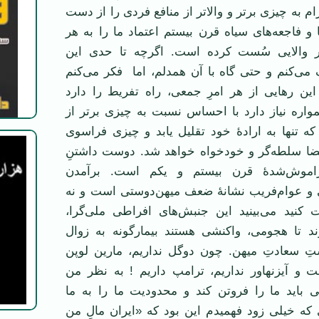
به چیزی برتر و والاتر از منافع فردی را از دست
و فاجعه‌های سیاه قرن بیستم اعتماد ما را به هر
والایی سُست کرده است. اگرچه تا حدی این
 می‌کنم و حتی گاه با آن همدلم، اما فکر می‌کنم
این رهایی از هر امرِ جمعی، راه تفریط را دارد
مواره نیاز دارد با احساس نسبت به چیزی برتر از
که تنها به ارادهٔ خود تقلیل یابد و چیزی فراسوی
ضا سلطه‌گر و خودخواه خواهد شد. دوست داشتنِ
اموش‌شدهٔ قرن بیستم و یکم است. برآمدن
ی و عوام‌فریب نشانهٔ ضعف میهن‌دوستی است و نه
 کنید می‌بینید این جنبش‌های افراطی ملی‌گرا،
د تا هجومی، واکنشی هستند بیمارگونه به زوال
 سعادتِ میهن. چون دوگل نداریم، مارین لوپن
ت و آیزنهاور نداریم، ترامپ داریم ! به نظر من
 باید ما را فروتن کند و محدودیت ما را به ما
 که خیلی زود فهمیدم این بود که «ایران مالِ من