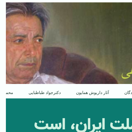
دگان
آثار داریوش همایون
دکترجواد طباطبایی
محمدعل
ملت ایران، است