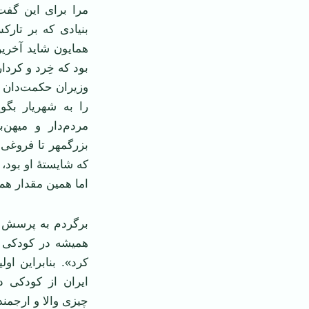
مرا برای این گفت
بنیادی که بر تار
همایون شاید آخرین
بود که خِرد و کردا
وزیران حکمت‌دان ا
را به شهریار بگوی
مردم‌دار و میهن‌
بزرگمهر تا فروغی
که شایستهٔ او بود، 
اما همین مقدار هم 
برگردم به پرسش شم
همیشه در کودکی د
کرد». بنابراین او
ایران از کودکی 
چیزی والا و ارجمند