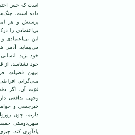
است که حس احترام 
داده است. جنگ‌ها 
پرستش و هر امر 
بی‌اعتمادی را درک
این بی‌اعتمادی و 
می‌پیماید. آدمی ه
خود بزید. انسانی 
خود نشناسد، از ق
میهن فضیلتِ فر
ملی‌گراییِ افراط
قوّت آن، اگر دقت
وجهی تدافعی دارن
خیرجمعی و خواستِ
داریم، چون روزول
میهن‌دوستی حقیقی
یادآوری کند. چیزی