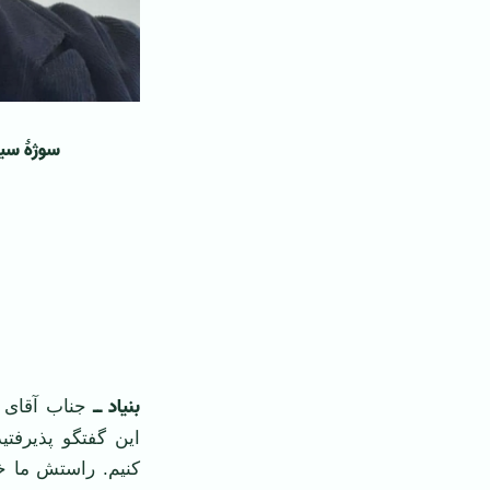
سوژۀ سیا
بنیاد ــ
جناب آقای ب
این گفتگو پذیرفت
کنیم. راستش ما 