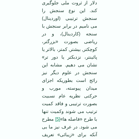
دلار از ثروت ملی جلوگیری
کند. این نوع سنجش را
سنجش ترتیبی (اوردینال)
می نامیم در برابر سنجش با
سنجه (کاردینال)، و در
ریاضی بصورت «بزرگتر،
کوچکتر, بیشتر, کمتر، بالاتر یا
پائینتر، نزدبکتر یا دور تر»
نشان می دهیم. مشابه این
سنجش در علوم دیگر نیز
رائج است بطوریکه اجزای
میدان پیوسته، مورب و
حرکتی نظریه عام نسبیت
بصورت ترتیبی و فاقد کمیت
ترتیب می شوند وکمیت تنها
با طرح «فاصله ها»
[5]
مطرح
می شود. در عرف نیز ما بی
آنکه برای «زیبائی» تعریف