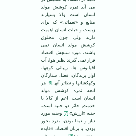
می آید ثمره کوشش مولد
انسان است والا بسیارند
منابع و «نعماتی» که برای
زیست و حیات انسان اهمیت
دارند ولی چون مخلوق
کوشش مولد انسان نمی
باشند، مورد سنجش اقتصاد
قرار نمی گیرند نظیر هوا، آب
اقیانوس ها، زیبائی کوهها،
آواز پرندگان، فضا، ستارگان
وکهکشانها و نظائر آنها.
[6]
هر
آنچه ثمره کوشش مولد
انسان است, اعم از کالا یا
خدمت, حائز دو جنبه است:
جنبه «ارزش»
[7]
وجنبه مورد
نیاز و تمنا بودن، بدرد بخور
بودن، یا بزبان اقتصاد، «فایده
مند» بودن
[8]
چه در غیر