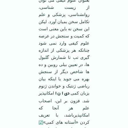
بعنوان علوم کیفی می توان
از زیست شناسی،
روانشناسی، پزشکی و علم
تکامل سخن بمیان آورد. لیکن
این سخن نه باین معنی است
که کمیت و سنجش در عرصه
علوم کیفی وارد نمی شود
چنانکه هر پزشکی از اندازه
گیری تب تا شمارش گلبول
ها، در تعیین بیلی روبین و ده
ها شاخص دیگر از سنجش
بهره می جوید یا اینکه بیان
ریاضی ژنتیک و خواندن ژنوم
دی ا ن ا
بزبان کمی
امکانپذیر
شد. فزون بر این، اصحاب
علم هر آنجا که
امکانپذیرباشد، با تعریف
کردن «آستانه های کمی»
[2]