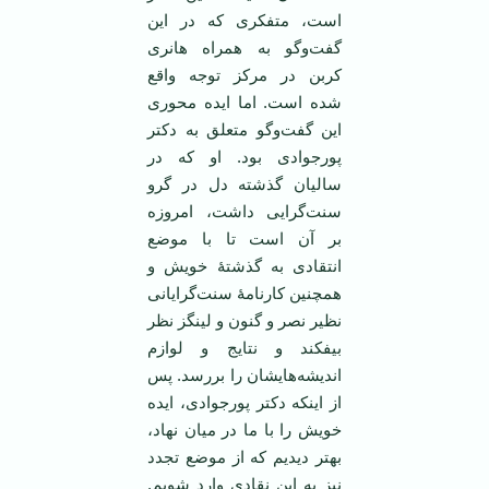
است، متفكری كه در این
گفت‌وگو به همراه‌ هانری
كربن در مركز توجه واقع
شده است. اما ایده محوری
این گفت‌وگو متعلق به دكتر
پورجوادی بود. او كه در
سالیان گذشته دل در گرو
سنت‌گرایی داشت، امروزه
بر آن است تا با موضع
انتقادی به گذشتۀ خویش و
همچنین كارنامۀ سنت‌گرایانی
نظیر نصر و گنون و لینگز نظر
بیفكند و نتایج و لوازم
اندیشه‌هایشان را بررسد. پس
از اینكه دكتر پورجوادی، ایده
خویش را با ما در میان نهاد،
بهتر دیدیم كه از موضع تجدد
نیز به این نقادی وارد شویم.