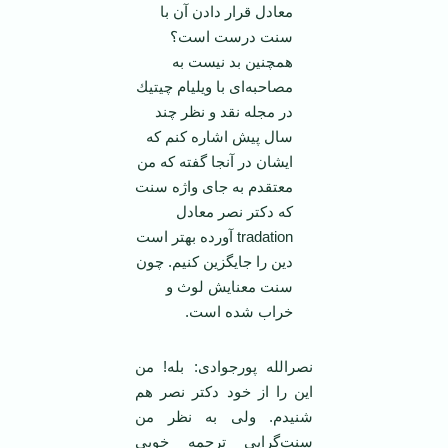
معادل قرار دادن آن با
سنت درست است؟
همچنین بد نیست به
مصاحبه‌ای با ویلیام چیتیك
در مجله نقد و نظر چند
سال پیش اشاره كنم كه
ایشان در آنجا گفته كه من
معتقدم به جای واژه سنت
كه دكتر نصر معادل
tradation آورده بهتر است
دین را جایگزین كنیم. چون
سنت معنایش لوث و
خراب شده است.
نصرالله پورجوادی: بله! من
این را از خود دكتر نصر هم
شنیدم. ولی به نظر من
سنت‌گرایی ترجمه خوبی