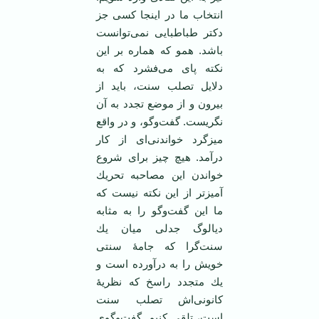
انتخاب ما در اینجا كسی جز
دكتر طباطبایی نمی‌توانست
باشد. همو كه هماره بر این
نكته پای می‌فشرد كه به
دلایل تصلب سنت، باید از
بیرون و از موضع تجدد به آن
نگریست. گفت‌وگو، و در واقع
میزگرد خواندنی‌ای از كار
درآمد. هیچ چیز برای شروع
خواندن این مصاحبه تحریك
آمیز‌تر از این نكته نیست كه
ما این گفت‌وگو را به مثابه
دیالوگ جدلی میان یك
سنت‌گرا كه جامۀ سنتی
خویش را به درآورده است و
یك متجدد راسخ كه نظریۀ
كانونی‌اش تصلب سنت
است، تلقی كنیم. گفت‌وگوی