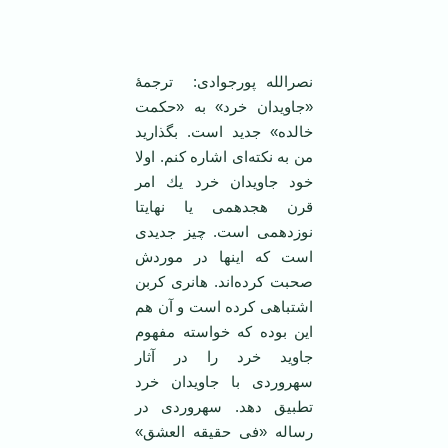
‌ ‌
نصرالله پورجوادی: ترجمۀ
«جاویدان خرد» به «حكمت
خالده» جدید است. بگذارید
من به نكته‌ای اشاره كنم. اولا
خود جاویدان خرد یك امر
قرن هجدهمی یا نهایتا
نوزدهمی است. چیز جدیدی
است كه اینها در موردش
صحبت كرده‌اند.‌ هانری كربن
اشتباهی كرده است و آن هم
این بوده كه خواسته مفهوم
جاوید خرد را در آثار
سهروردی با جاویدان خرد
تطبیق دهد. سهروردی در
رساله «فی حقیقه العشق»