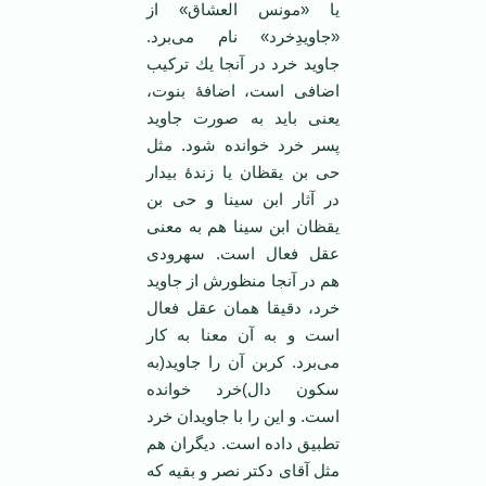
یا «مونس العشاق» از
«جاویدِخرد» نام می‌برد.
جاوید خرد در آنجا یك تركیب
اضافی است، اضافۀ بنوت،
یعنی باید به صورت جاوید
پسر خرد خوانده شود. مثل
حی بن یقظان یا زندۀ بیدار
در آثار ابن سینا و حی بن
یقظان ابن سینا هم به معنی
عقل فعال است. سهرودی
هم در آنجا منظورش از جاوید
خرد، دقیقا همان عقل فعال
است و به آن معنا به كار
می‌برد. كربن آن را جاوید(به
سکون دال)خرد خوانده
است. و این را با جاویدان خرد
تطبیق داده است. دیگران هم
مثل آقای دكتر نصر و بقیه كه