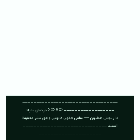
----------------------------------
------------------ © 2026 تارنمای بنیاد
داریوش همایون — تمامی حقوق قانونی و حق نشر محفوظ
است. ------------------------------
----------------------