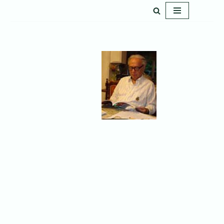
پرش
به
محتوا