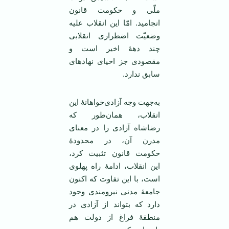
ملّی و حکومت قانون
انجامید. امّا این انقلاب علیه
وضعیّت اضطراری انقلابی
چند دههٔ‌ اخیر است و
مقصودی جز احیای نهادهای
سابق ندارد.
به‌جهت وجه آزادی‌خواهانهٔ‌ این
انقلاب، همان‌طور که
رضاشاه آزادی را در معنای
مدرن آن، در محدودهٔ‌
حکومت قانون تثبیت کرد،
این انقلاب، ادامهٔ‌ راه پهلوی
است، با این تفاوت که اکنون
جامعهٔ‌ مدنی نیرومندی وجود
دارد که بتواند از آزادی در
منطقهٔ‌ فراغ از دولت هم