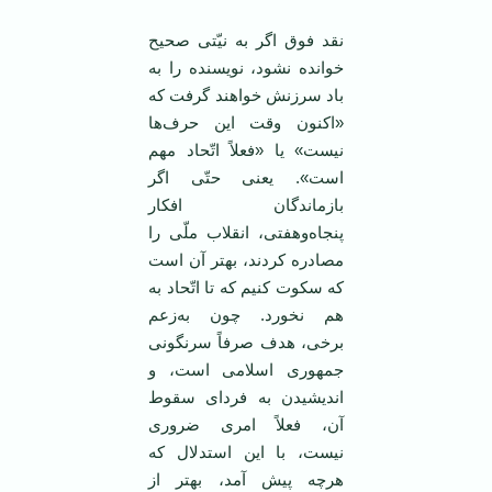
نقد فوق اگر به نیّتی صحیح
خوانده نشود، نویسنده را به
باد سرزنش خواهند گرفت که
«اکنون وقت این حرف‌ها
نیست» یا «فعلاً اتّحاد مهم
است». یعنی حتّی اگر
بازماندگان افکار
پنجاه‌وهفتی، انقلاب ملّی را
مصادره کردند، بهتر آن است
که سکوت کنیم که تا اتّحاد به
هم نخورد. چون به‌زعم
برخی، هدف صرفاً سرنگونی
جمهوری اسلامی است، و
اندیشیدن به فردای سقوط
آن، فعلاً امری ضروری
نیست، با این استدلال که
هرچه پیش آمد، بهتر از