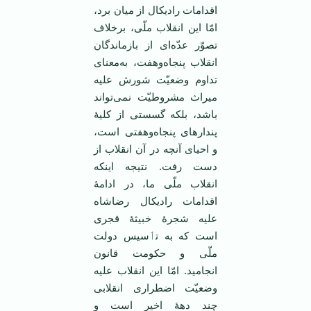
اقدامات رادیکال از میان برد،
امّا این انقلاب ملّی، برخلاف
تصوّر عدّه‌ای از بازماندگان
انقلاب پنجاه‌وهفت، به‌معنای
تداوم وضعیّت شورش علیه
میراث مشروطیّت نمی‌تواند
باشد، بلکه گسستی از کلیهٔ‌
پندارهای پنجاه‌وهفتی است،
و احیای آنچه در آن انقلاب از
دست رفت. نتیجه اینکه
انقلاب ملّی ما، در ادامهٔ
اقدامات رادیکال رضاشاه
علیه شجرهٔ خبیثهٔ قجری
است که به تٲسیس دولت
ملّی و حکومت قانون
انجامید. امّا این انقلاب علیه
وضعیّت اضطراری انقلابی
چند دههٔ‌ اخیر است و