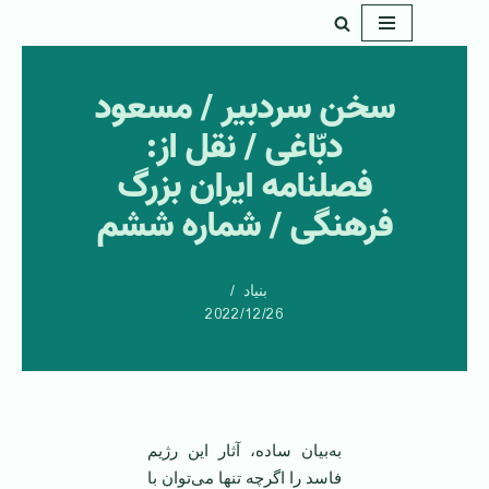
پرش
به
سخن سردبیر / مسعود
محتوا
دبّاغی / نقل از:
فصلنامه ایران بزرگ
فرهنگی / شماره ششم
بنیاد
2022/12/26
به‌بیان ساده، آثار این رژیم
فاسد را اگرچه تنها می‌توان با