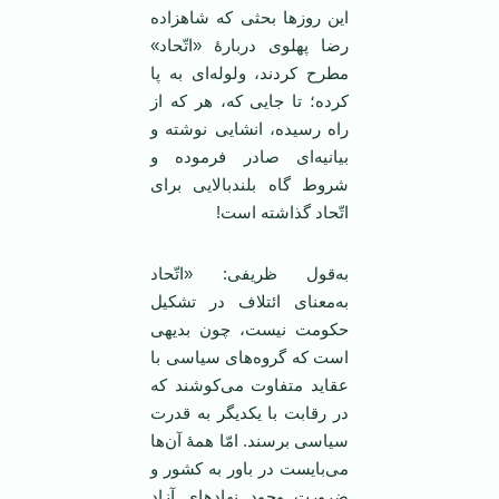
این روزها بحثی که شاهزاده
رضا پهلوی دربارهٔ «اتّحاد»
مطرح کردند، ولوله‌ای به پا
کرده؛ تا جایی که، هر که از
راه رسیده، انشایی نوشته و
بیانیه‌ای صادر فرموده و
شروط گاه بلندبالایی برای
اتّحاد گذاشته است!
به‌قول ظریفی: «اتّحاد
به‌معنای ائتلاف در تشکیل
حکومت نیست، چون بدیهی
است که گروه‌های سیاسی با
عقاید متفاوت می‌کوشند که
در رقابت با یکدیگر به قدرت
سیاسی برسند. امّا همهٔ‌ آن‌ها
می‌بایست در باور به کشور و
ضرورت وجود نهادهای آزاد