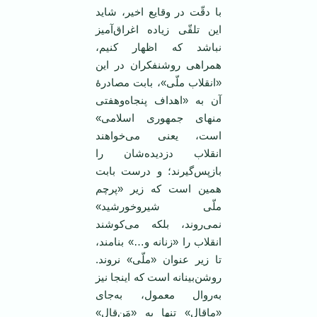
با دقّت در وقایع اخیر، شاید
این تلقّی زیاده اغراق‌آمیز
نباشد که اظهار کنیم،
همراهی روشنفکران در این
«انقلاب ملّی»، بابت مصادرهٔ
آن به «اهداف پنجاه‌وهفتی
منهای جمهوری اسلامی»
است، یعنی می‌خواهند
انقلاب دزدیده‌شان را
بازپس‌گیرند؛ و درست بابت
همین است که زیر «پرچم
ملّی شیروخورشید»
نمی‌روند، بلکه می‌کوشند
انقلاب را «زنانه و…» بنامند،
تا زیر عنوان «ملّی» نروند.
روشن‌بینانه است که اینجا نیز
به‌روال معمول، به‌جای
«ماقال» تنها به «مَن‌قال»