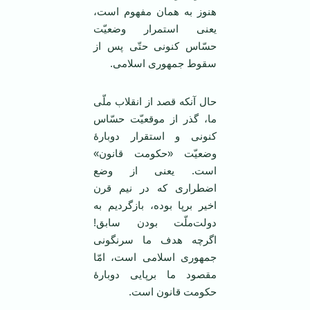
هنوز به همان مفهوم است،
یعنی استمرار وضعیّت
حسّاس کنونی حتّی پس از
سقوط جمهوری اسلامی.
حال آنکه قصد از انقلاب ملّی
ما، گذر از موقعیّت حسّاس
کنونی و استقرار دوبارهٔ
وضعیّت «حکومت قانون»
است. یعنی از وضع
اضطراری که در نیم قرن
اخیر برپا بوده، بازگردیم به
دولت‌ملّت بودن سابق!
اگرچه هدف ما سرنگونی
جمهوری اسلامی است، امّا
مقصود ما برپایی دوبارهٔ
حکومت قانون است.