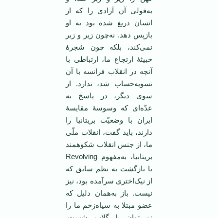
به‌قولی آن آزادی را که از
انسان دریغ شده بود به او
بازپس‌ دهد. نه‌چون زیر و زبر
نمی‌کند، بلکه چون شجرهٔ
خبیثهٔ ارتجاع ما، ارتباطی با
آنچه در انقلاب فرانسه با آن
تسویه‌حساب شد، ندارد. از
سوی دیگر، در پاسخ به
عدّه‌ای که وسوسهٔ مقایسهٔ
ایران با وضعیّت بریتانیا را
دارند، باید گفت، انقلاب ملّی
ما، از جنس انقلاب شکوهمند
بریتانیا، به‌مفهوم Revolving
یا بازگشت به نظم سابق که
از نیک‌اختری سرآمده بود، نیز
نیست. باز به‌همان دلیل که
عضو مبتلا به سیاه‌زخم ما را
نمی‌توان با گلاب شست.