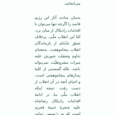
می‌انجامد.
به‌بیان ساده، آثار این رژیم
فاسد را اگرچه تنها می‌توان با
اقدامات رادیکال از میان برد،
امّا این انقلاب ملّی، برخلاف
تصوّر عدّه‌ای از بازماندگان
انقلاب پنجاه‌وهفت، به‌معنای
تداوم وضعیّت شورش علیه
میراث مشروطیّت نمی‌تواند
باشد، بلکه گسستی از کلیهٔ‌
پندارهای پنجاه‌وهفتی است،
و احیای آنچه در آن انقلاب از
دست رفت. نتیجه اینکه
انقلاب ملّی ما، در ادامهٔ
اقدامات رادیکال رضاشاه
علیه شجرهٔ خبیثهٔ قجری
است که به تٲسیس دولت