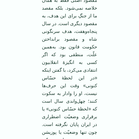
مقصود اصلی فقط به همان
خلاصه نمی‌شود. بلکه مقصد
ما از جنگِ برای این هدف، به
مقصود دیگری است. در سال
پنجاه‌وهفت، هدف سرنگونی
شاه و مقصود برانداختن
حکومت قانون بود. به‌همین
علّت، منطقی بود که اگر
کسی به انگیزهٔ انقلابیون
انتقادی می‌کرد، با گفتن اینکه
«در این لحظهٔ حسّاس
کنونی» وقت این حرف‌ها
نیست، او را وادار به سکوت
کنند؛ چهل‌واندی سال است
که «لحظهٔ حسّاس کنونی» یا
برقراری وضعیّت اضطراری
در ایران پایان نگرفته است.
چون تنها وضعیّت یا پوزیشن