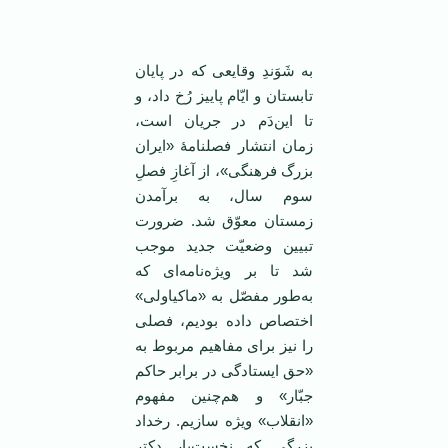
‌ ‌
به شَوَندِ وقایعی که در پایان
تابستان و ایّام پاییز رُخ داد، و
تا این‌دَم در جریان است،
زمان انتشار فصلنامهٔ «ایران
بزرگ فرهنگی»، از آغازِ فصلِ
سوم سال، به برآمدن
زمستان معوّق شد. ضرورت
تبیین وضعیّت جدید موجب
شد تا بر ویژه‌نامه‌ای که
به‌طور مفصّل به «ماکیاولی»
اختصاص داده ‌بودیم، فصلی
را نیز برای مفاهیم مربوط به
«حق ایستادگی در برابر حاکم
جبّار» و هم‌چنین مفهوم
«انقلاب» ویژه سازیم. رخداد
بزرگی که نخست‌بار دکتر