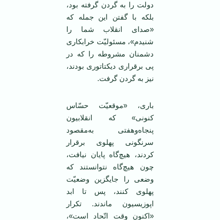
دولت را به گردن گرفته بود،
بلکه با گفتن این جمله که
«صدای انقلاب شما را
شنیدم»، مسئولیّت خرابکاری
دشمنان مشروطه را که در
پی برقراری دیکتاتوری بودند،
نیز به گردن گرفت.
باری، «موقعیّت حسّاس
کنونی» که انقلابیون
پنجاه‌وهفتی به‌مقصود
سرنگونی پهلوی برقرار
کردند، هیچ‌گاه پایان نیافت،
چون هیچ‌گاه نتوانستند که
وضعی را جایگزین وضعیّت
پهلوی کنند، پس تا ابد
اپوزیسیون ماندند. تکرار
«اکنون وقت اتّحاد است»،