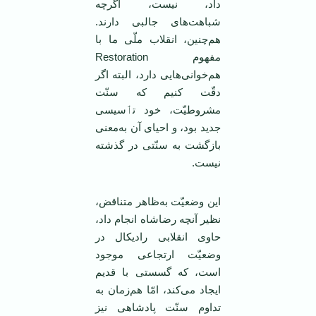
داد، نیست، اگرچه
شباهت‌های جالبی دارند.
هم‌چنین، انقلاب ملّی ما با
مفهوم Restoration
هم‌خوانی‌هایی دارد، البته اگر
دقّت کنیم که سنّت
مشروطیّت، خود تٲسیسی
جدید بود، و احیای آن به‌معنی
بازگشت به سنّتی در گذشته
نیست.
این وضعیّت به‌ظاهر متناقض،
نظیر آنچه رضاشاه انجام داد،
حاوی انقلابی رادیکال در
وضعیّت ارتجاعی موجود
است، که گسستی با قدیم
ایجاد می‌کند، امّا هم‌زمان به
تداوم سنّت پادشاهی نیز