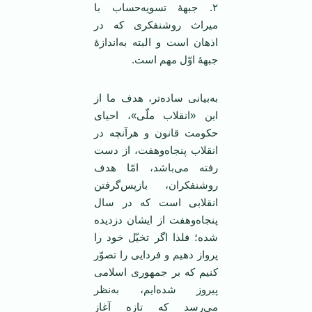
۲. جبههٔ تسویه‌حساب با
میراث روشنفکری که در
اذهان است و البته به‌اندازهٔ
جبههٔ اوّل مهم است.
به‌بیانی ساده‌تر، هدف ما از
این «انقلاب ملّی»، احیای
حکومت قانون و هرآنچه در
انقلاب پنجاه‌وهفت، از دست
رفته می‌باشد، امّا هدف
روشنفکران، بازپس‌گرفتن
انقلابی است که در سال
پنجاه‌وهفت از ایشان دزدیده
شده؛ فلذا اگر تخیّل خود را
پرواز دهیم و فردایی را تصوّر
کنیم که بر جمهوری اسلامی
پیروز شده‌ایم، به‌نظر
می‌رسد که تازه آغاز