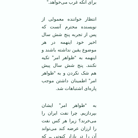
برای آنکه غرب می‌خواهد.”
انتظار خواننده معمولی از
نویسنده محترم آنست که
پس از تجربه پنج شش سال
اخیر خود اینهمه در هر
موضوع یقین نداشته باشند و
اینهمه به “ظواهر امر” تکیه
نکنند. پنج شش سال پیش
هم شک نکردن و به “ظواهر
امر” اطمینان داشتن موجب
پاره‌ای اشتباهات شد.
به “ظواهر امر” ایشان
بپردازیم. چرا نفت ایران را
می‌خرند؟ زیرا هر کس نفت
را ارزان عرضه کند می‌تواند
آن را در بازار کنونی ــ که