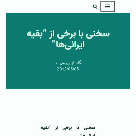
پرش
به
سخنی با برخی از “بقیه
محتوا
ایرانی‌ها”
نگاه از بیرون
2012/05/05
سخنی با برخی از “بقیه