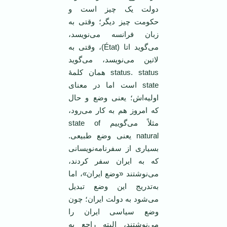
دولت یک چیز است و
حکومت چیز دیگر؛ وقتی به
زبان فرانسه می‌نویسد،
می‌گوید اتا (État)، وقتی به
لاتین می‌نویسد، می‌گوید
status. status همان کلمۀ
state است اما در معنای
اولیه‌اش؛ یعنی وضع و حال
که امروز هم به کار می‌رود،
مثلاً می‌گوییم state of
natural یعنی وضع طبیعی.
بسیاری از سفرنامه‌نویسانی
که به ایران سفر کردند،
می‌نوشتند «وضع ایران»، اما
به‌تدریج این وضع تبدیل
می‌شود به دولت ایران؛ چون
وضع سیاسی ایران را
می‌نوشتند، البته راجع به