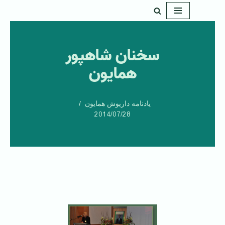
پرش
به
سخنان شاهپور
محتوا
همایون
یادنامه داریوش همایون
2014/07/28