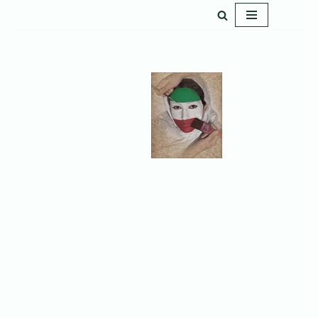
پرش
به
محتوا