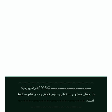
----------------------------------
------------------ © 2026 تارنمای بنیاد
داریوش همایون — تمامی حقوق قانونی و حق نشر محفوظ
است. ------------------------------
----------------------