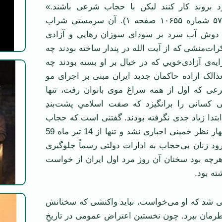
رد بروند کار کنند ليکن با حجاب شرعی باشند.»
(کيهان ۱۶ اسفند ۵۷ شماره ۱۰۶۵۵ صفحه ۱). آن سرمستی شراب
 دوش آب سرد بر سودای سوزان رهايي و آزادی
رات‌منشی که از آيت الله در پندار ساخته بودند چه
ه‌ی آزادی‌خويي که در خيال بر او بسته بودند چه
الک اراده حاکمان جديد ايران مبنی بر اجرای مو
عی که اول از همه سراغ موی بانوان رفت، تنها
کسانی را برانگيزد که صفت اسلامیِ پشت‌بندِ
ابتدا زياد جدی نگرفته بودند. گفتنی است که حجاب
از همان فردای اظهار نظر خمينی اجباری نشد و تنها از 14 تير ماه 59
ورود زنان بی‌حجاب به ادارات دولتی رسماً جلوگيری
هرچه بود سخنان آن روز مرد اول ايران از خواست
ته بود.
نی شد که او می‌خواست، نبايد واکنشی که سخنانش
طرمان ببرد. چون نخستين اعتراض عمومی در تاريخِ