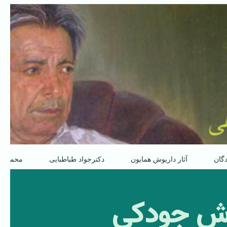
دگان
آثار داریوش همایون
دکترجواد طباطبایی
محمدعل
آرش جودکی