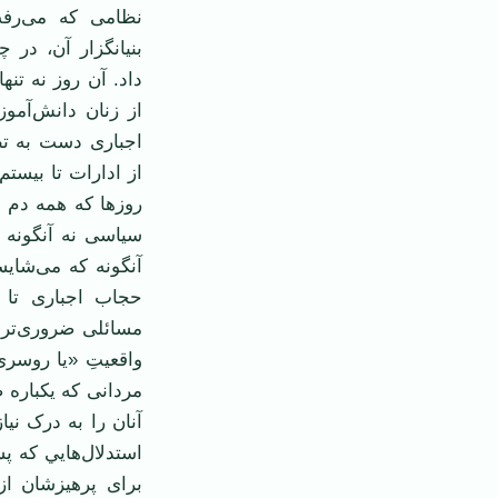
نظامی که می‌رفت
داد. آن روز نه تن
از زنان دانش‌آمو
اجباری دست به تظ
از ادارات تا بيستم
روزها که همه دم ا
سياسی نه آنگونه ک
آنگونه که می‌شاي
حجاب اجباری تا آ
مسائلی ضروری‌تر آ
واقعيتِ «يا روسری
مردانی که يکباره 
آنان را به درک ني
استدلال‌هايي که پ
برای پرهيزشان ا