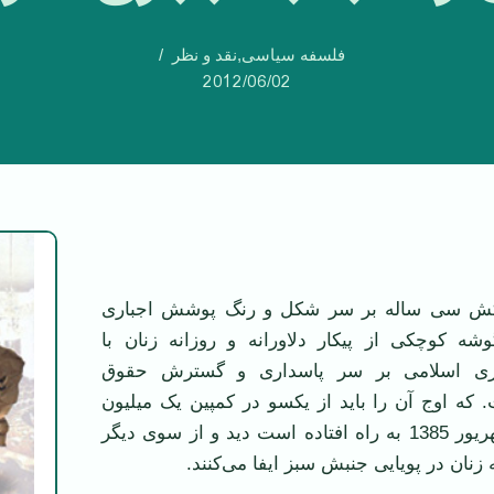
فلسفه سیاسی
,
نقد و نظر
2012/06/02
 سی ساله بر سر شکل و رنگ پوشش اجباری
وشه کوچکی از پيکار دلاورانه و روزانه زنان با
ی اسلامی بر سر پاسداری و گسترش حقوق‌
که اوج آن را بايد از يکسو در کمپين يک ميليون
امضا که از پنج شهريور 1385 به راه افتاده است ديد و از سوی ديگر
زنان در پويايی جنبش سبز ايفا می‌کنند.