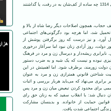
مرده‌ريگ هفده دی 1314 چه ساده از کف‌شان به در رفت، يا گذاشتند
حجاب، همچون اصلاحات ديگر رضا شاه از بالا و
تحميل شد، اما هرچه بود دگرگونی‌های اجتماعی
ل آورد. و نيز درست که روز برگرفتن پوشش از
ر دولت، روز آزادی زنان نبود اما سرآغاز درخوری
ی. نابرابری ريشه‌دار و ديرسال زن و مرد در فرهنگ
چيزی نبوده و نيست که يک شبه و به ضرب دستور
آن دولت زورمند، برطرف شود. اما اهميتش در اين
يت شناختن قانونیِ همترازی زن و مرد به عنوان
 برابری می‌نهاد که می‌بايد هربار بررسی و اثبات
می برای محدود کردن تبعيض ميان زن و مرد پس
ن دنبال شد: با انقلاب سفيد که به زنان حق رای
قوانين حمايت از خانواده. و بدينسان مشارکت
 زندگی اجتماعی شدت يافت.