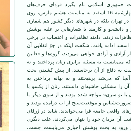
 جمهوری اسلامی نام بگيرد فردای حرف‌های
بنيانگزار آن، در چهارشنبه 16 اسفند به مناسبت هشتم مارس، روی
ها در تهران بلکه در شهرهای ديگر کشور هم شماری
ز و دانشجو و کارمند با شعارهايي بر عليه پوشش
اهرات زدند. دامنه تظاهرات و اعتصاب در برخی
 اسفند ادامه يافت. شگفت اينکه در جوّ انقلابی آن
ز آزادی و آزادی خواهی می‌زدند، گروه‌ها و فعالين
ه می‌بايست به مسئله برابری زنان پرداختند و نه
ست به دفاع از آن برخاستند. از پيش کشيدن بحث
نجا که می‌شد پرهيختند و به بهانه پرداختن به
ن را مشکلی حاشيه‌ای دانستند. زنان از يکسو با
 يا تو سری» مواجه شده بودند و از سوی ديگر با
ضرورت‌شناس و موقعيت‌سنج از آب درآمده بودند و
ازهای واقعی جامعه فرا می‌خواندند. شايد در ژرفای
شت آن مردان خود را پنهان می‌کردند، علت ديگری
ز ورود به بحث پوشش اجباری می‌بايست جست.