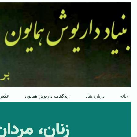
پرش
به
محتوا
خانه
درباره بنیاد
زندگینامه داریوش همایون
عکس
زنان، مردا