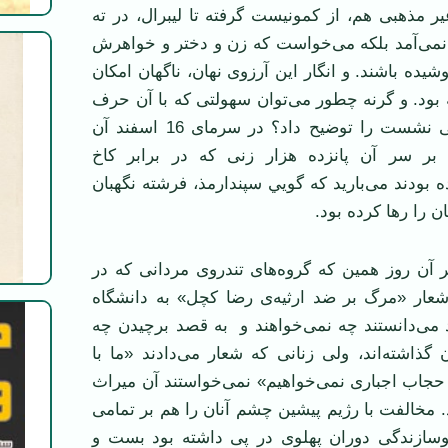
غير مذهبی هم، از کمونيست گرفته تا ليبرال، در ته
نمی‌آمد بلکه می‌خواست که زن و دختر و خواهرش
وشيده باشند. و انگار اين آرزوی نهان، ناگهان امکان
 بود. و گرنه چطور می‌توان سهولتی که با آن حرف
روحانيون به کرسی نشست را توضيح داد؟ در سرمای 16 اسفند آن
بر سر آن پانزده هزار زنی که در برابر کاخ
 بودند می‌باريد که گويي سپندارمذ، فرشته نگهبان
ن را رها کرده بود.
ر آن روز همين که گروه‌های تندروی مردانی که در
شعار «مرگ بر ضد ارثيه‌ی رضا کچل» به دانشگاه
 می‌دانستند چه نمی‌خواهند و به قصد برچيدن چه
ن گذاشته‌اند، ولی زنانی که شعار می‌دادند «ما با
 حجاب اجباری نمی‌خواهيم» نمی‌خواستند آن ميراث
د. مخالفت با رژيم پيشين چشم آنان را هم بر تمامی
وسازندگی دوران پهلوی در پی داشته بود بست و