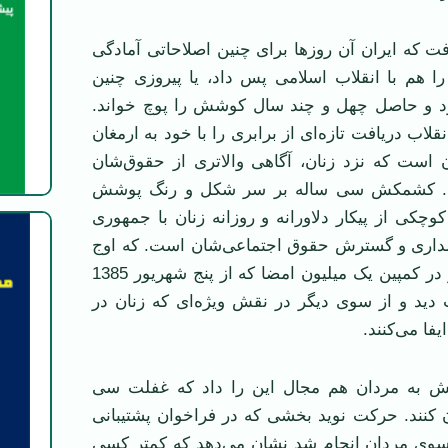
ت که ايران آن روزها برای چنين اصلاحاتی آمادگی
ا هم با انقلاب اسلامی پس داد، يا پيروزی چنين
 کرد و حاصل چهل و چند سال کوشش را پوچ خواند.
لاب دريافت تازه‌ای از برابری را با خود به ارمغان
ن است که نزد زنان، آگاهی والاتری از حقوق‌شان
. کشمکش سی ساله بر سر شکل و رنگ پوشش
کوچکی از پيکار دلاورانه و روزانه زنان با جمهوری
داری و گسترش حقوق‌ اجتماعی‌شان است. که اوج
آن را بايد از يکسو در کمپين يک ميليون امضا که از پنج شهريور 1385
 ديد و از سوی ديگر در نقش ويژه‌ای که زنان در
فا می‌کنند.
ش به مردان هم مجال اين را داد که غفلت سی
 کنند. حرکت نويد بخشی که در فراخوان پشتيبانی
 سوی مردان انجام شد نشان می‌دهد که کمتر کسی