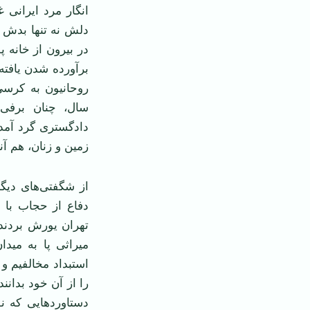
انگار مرد ايرانی 
دلش نه تنها بدش 
در بيرون از خانه پ
برآورده شدن يافته
سال، چنان برفی 
دادگستری گرد آمده
زمين و زنان، هم آنا
از شگفتی‌‌های ديگ
دفاع از حجاب با 
تهران يورش بردند
ميراثی پا به ميدا
استبداد مخالفيم و
را از آن خود بدانن
دستاوردهايی که ن