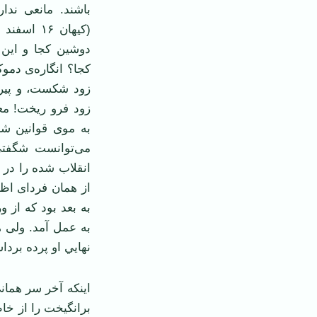
باشند. مانعی ندا
دوشين کجا و اين
کجا؟ انگاره‌ی دموک
زود شکست، و پيراي
زود فرو ريخت! معذ
به موی قوانين شر
می‌توانست شگفتی 
انقلاب شده را در 
به بعد بود که از 
به عمل آمد. ولی 
نهايي او پرده برداش
اينکه آخر سر هما
برانگيخت را از خا