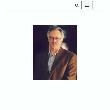
پرش
به
محتوا