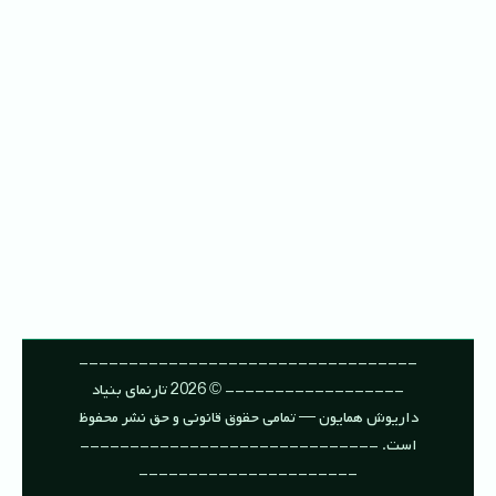
----------------------------------
------------------ © 2026 تارنمای بنیاد
داریوش همایون — تمامی حقوق قانونی و حق نشر محفوظ
است. ------------------------------
----------------------