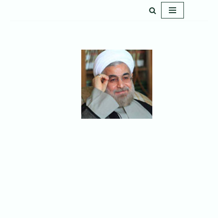
پرش
به
محتوا