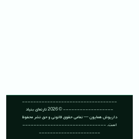
----------------------------------
------------------ © 2026 تارنمای بنیاد
داریوش همایون — تمامی حقوق قانونی و حق نشر محفوظ
است. ------------------------------
----------------------