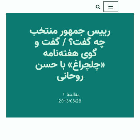
پرش
به
رییس جمهور منتخب
محتوا
چه گفت؟ / گفت و
گوی هفته‌‌نامه
«چلچراغ» با حسن
روحانی
مقاله‌ها
2013/06/28