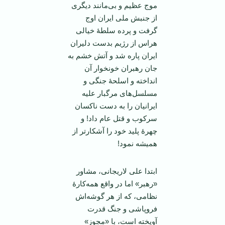
موج عظیم و بی‌مانند دیگری
از جنبش ملی ایران اوج
گرفت و پرده سلطۀ خیالی
هراس از رژیم بدست دلیران
ایران پاره شد و آتش خشم به
جان رهبران خونخوار آن
انداخته و اسلحۀ جنگی و
مسلسل‌های مرگبار علیه
ایرانیان را به دست ناکسان
سرکوب و قتل عام داد! و
چهرۀ پلید خود را آشکارتر از
همیشه نمود!
ابتدا علی لاریجانی، مشاور
«رهبر» اما در واقع همه‌کارۀ
نظامی، که از هر گوشه‌اش
فروپاشی و جنگ قدرت
آویخته است، با «مجوز»