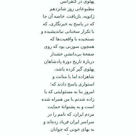
پهلوی در کنفرانس
مطبوعاتی روز شانزدهم
ژانویه، بازیافت. خاصه آن جا
که در پاسخ به خبرنگاری، که
با تکرار سخنانی نیاندیشیده و
نسنجیده با واقعیت‌ها که
همچون سوزنی بود که روی
صفحۀ بی‌دانشیِ خشدار
دربارۀ تاریخ دورۀ پادشاهان
پهلوی گیر کرده باشد،
شاهزاده اما با متانت و
استواری پاسخ دادند که؛
امروز بنا به مسئولیتی که با
زاده شدنم با من همراه شده
است و به پشتوانۀ حمایت
مردم ایران، که نامم را در
سراسر ایران فریاد زده‌اند و
به بهای خونی که جوانان