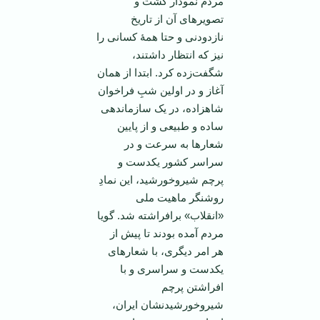
مردم نمودار گشت و
تصویرهای آن از تاریخ
نازدودنی و حتا همۀ کسانی را
نیز که انتظار داشتند،
شگفت‌زده کرد. ابتدا از همان
آغاز و در اولین شبِ فراخوان
شاهزاده، در یک سازماندهی
ساده و طبیعی و از پایین
شعارها به سرعت و در
سراسر کشور یکدست و
پرچم شیروخورشید، این نمادِ
روشنگر ماهیت ملی
«انقلاب» برافراشته شد. گویا
مردم آمده بودند تا پیش از
هر امر دیگری، با شعارهای
یکدست و سراسری و با
افراشتن پرچم
شیروخورشیدنشان ایران،