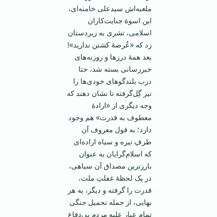
ملعبه‌اش سیدعلی خامنه‌ای،
این اسوۀ جنایت‌کاران
اسلامی، تشری به زیردستان
زد که «عُرضۀ کشتن ندارید»!
بعد همۀ درزها و روزنه‌های
خبررسانی بسته شد، حتا
درب بلندگوهای خودی‌ها را
نیز گِل‌گرفته تا نشان دهند که
وجه دیگری از «ارادۀ
معطوف به قدرت» هم وجود
دارد؛ به قول معروف آن
طرفِ تیره و سیاه اراده‌ای
که اسلام‌گرایان به عنوان
بارزترین مصداق آن سیاهی،
در یک لحظۀ غفلتِ ملت،
قدرت را گرفته و دیگر، به هر
بهایی، از جمله تحمیل جنگی
تمام عیار علیه مردم بی‌دفاع