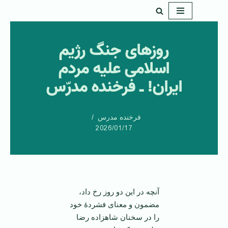
پرش
به
روزهای جنگ رژیم
محتوا
اسلامی علیه مردم
ایران! ـ فرخنده مدرّس
فرخنده مدرس
2026/01/17
آنچه در این دو روز رخ‌ داد،
مضمون و معنای فشردۀ خود
را در سخنان شاهزاده رضا