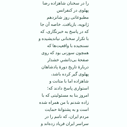
را در سخنان شاهزاده رضا
پهلوی در کنفرانس
مطبوعاتی روز شانزدهم
ژانویه، بازیافت. خاصه آن جا
که در پاسخ به خبرنگاری، که
با تکرار سخنانی نیاندیشیده و
نسنجیده با واقعیت‌ها که
همچون سوزنی بود که روی
صفحۀ بی‌دانشیِ خشدار
دربارۀ تاریخ دورۀ پادشاهان
پهلوی گیر کرده باشد،
شاهزاده اما با متانت و
استواری پاسخ دادند که؛
امروز بنا به مسئولیتی که با
زاده شدنم با من همراه شده
است و به پشتوانۀ حمایت
مردم ایران، که نامم را در
سراسر ایران فریاد زده‌اند و