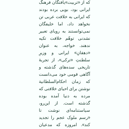
که از «تربیت»یافتگان فرهنگ
ایرانی بود، بویی برده بودند
که ایرانی به خلافت عربی تن
نخواهد داد، اما خلیفگان
نمی‌توانستند به رویای تعبیر
نشدنی توهّم خلافت تکیه
ندهند. خواجه، به عنوان
«دهقانِ» ایرانی و وزیرِ
سلطنتِ «ترکی»، از تجربۀ
تاریخی سده‌های گذشته و
آگاهی قومی خود می‌دانست
که زمان احکام‌السلطانیة
نوشتن برای احیای خلافتی که
مرده به دنیا آمده بوده
گذشته است. از این‌رو،
سیاستنامه‌ای نوشت تا
«رسم ملوک عجم را تجدید
کند». امروزه که مدعیان