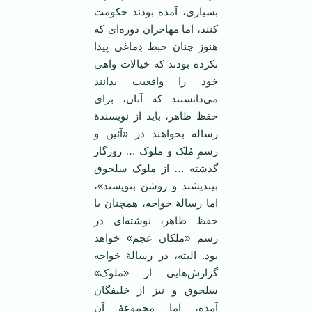
بسیاری، آمده بودند حکومت
کنند، اما مهاجران دوره‌ای که
هنوز چنان خبط دِماغی پیدا
نکرده بودند که خیالات واهی
خود را واقعیت بدانند
می‌دانستند که آنان، برای
حفظ ظاهر، باید از نویسندۀ
رساله بخواهند در «آئین و
رسمِ مُلک و ملوک … روزگار
گذشته … از ملوک سلجوق
بیندیشند و روشن بنویسند»،
اما رسالۀ خواجه، همچنان با
حفظ ظاهر، نوشته‌ای در
رسم «ملکان عجم» خواهد
بود. البته، در رسالۀ خواجه
گزارش‌هایی از «ملوک»
سلجوق و نیز از خلیفگان
آمده، اما مجموعۀ آن