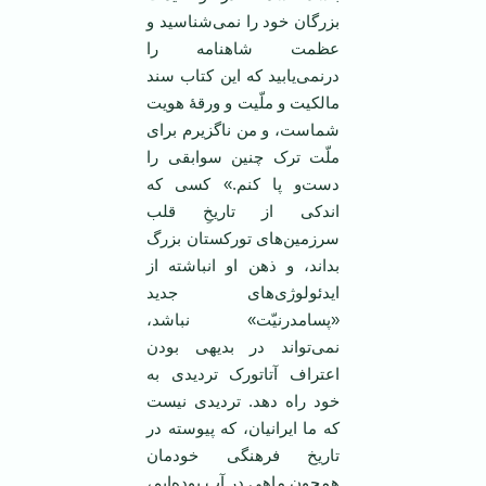
بزرگان خود را نمی‌شناسید و
عظمت شاهنامه را
درنمی‌یابید که این کتاب سند
مالکیت و ملّیت و ورقۀ هویت
شماست، و من ناگزیرم برای
ملّت ترک چنین سوابقی را
دست‌و پا کنم.» کسی که
اندکی از تاریخِ قلب
سرزمین‌های تورکستان بزرگ
بداند، و ذهن او انباشته از
ایدئولوژی‌های جدید
«پسامدرنیّت» نباشد،
نمی‌تواند در بدیهی بودن
اعتراف آتاتورک تردیدی به
خود راه دهد. تردیدی نیست
که ما ایرانیان، که پیوسته در
تاریخ فرهنگی خودمان
همچون ماهی در آب بوده‌ایم،