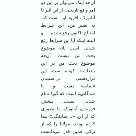
آن‌چه اینک می‌توان بر این دو
امر واقع تاریخی، از ابن اثیر تا
آتاتورک، افزود این است که،
به تعبیر من، این شرایط
امتناع تاکنون رفع نشده –– و
البته اینکه آیا این شرایط رفع
شدنی است یانه موضوع
بحث من نیست! آن‌چه
موضوع بحث من در این
یادداشت کوتاه است، این
درازدستی بی‌آستینان
«سابقه دست– و– پا
شدگانی» است که گویا تمام
شدنی نیست. پیشتر،
فرزندان آتاتورک، با تصوری
که از این «بی‌سابقگی» پیدا
کرده بودند، مولانا را که از
ترکی همین قدر می‌دانست