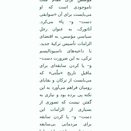
ناموجودی است که او
می‌بایست برای آن «سوابقی
دست– و– پا» می‌کرد.
آتاتورک، به عنوان رجلِ
سیاسیِ مؤسس، به اقتضای
الزامات تأسیس ترکیۀ جدید،
با داعیه‌های ناسیونالیسم
ترکی، به این ضرورت دست–
و– پا کردن سابقه‌ای برای
ماقبلِ تاریخ «ملّتی» که
می‌بایست از ترکان و بقایای
رومیان فراهم می‌آورد به این
نکته پی برده بود و نیازی به
گفتن نیست که تصوری از
بسیاری از الزامات این
دست– و– پا کردن سابقه
برای مردمانی بی‌سابقه