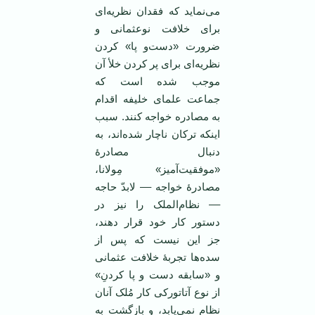
می‌نماید که فقدان نظریه‌ای
برای خلافت نوعثمانی و
ضرورت «دست‌و پا» کردن
نظریه‌ای برای پر کردن خلأ آن
موجب شده است که
جماعت علمای خلیفه اقدام
به مصادره خواجه کنند. سبب
اینکه ترکان ناچار شده‌اند، به
دنبال مصادرۀ
«موفقیت‌آمیز» مِولانا،
مصادرۀ خواجه –– لابدّ حاجه
–– نظام‌الملک را نیز در
دستور کار خود قرار دهند،
جز این نیست که پس از
سده‌ها تجربۀ خلافت عثمانی
و «سابقه دست و پا کردنِ»
از نوع آتاتورکی کار مُلک آنان
نظام نمی‌یابد، و بازگشت به