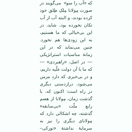
که «آب را سو» می‌گویند در
صورت مِولانا مِلکِ طِلق خود
کرده بودند، و البته آب از آب
تکان نخورده بود، شاید، در
این بی‌خیالی که ما هستیم،
به این زودی‌ها هم نخورد.
چنین می‌نماید که در این
زمانۀ مناسبات استراتژیکی
–– در اصل، «راهبردی» ––
که ما با آن دولت علّیه داریم،
و در بی‌خبری که دارد مزمن
می‌شود، درازدستی دیگری
در راه است: اکنون که، با
گذشت زمان، مِولانا از هضم
رابع ملّت «بی‌سابقه»
گذشته، چه اشکالی دارد که
مِولانای دیگری را نیز به
سرمایۀ نداشتۀ «تورکی–