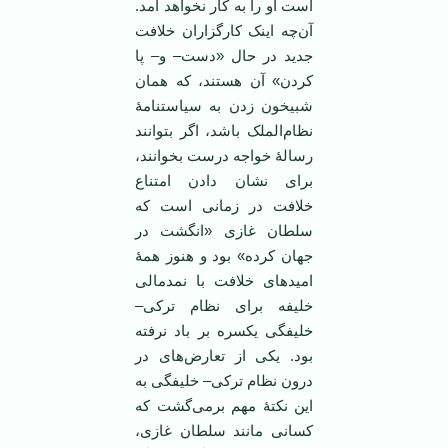
است او را به کار نخواهد آمد.
آن‌چه اینک کارگزاران خلافت
جدید در حال «دست– و– پا
کردن» آن هستند، که همان
شبیخون زدن به سیاستنامۀ
نظام‌الملک باشد، اگر بتوانند
رسالۀ خواجه درست بخوانند،
برای نشان دادن امتناع
خلافت در زمانی است که
سلطان غازی «انگشت در
جهان کرده» بود و هنوز همۀ
امیدهای خلافت با نمدمالی
خلیفه برای نظام ترکی–
خلیفگی یکسره بر باد نرفته
بود. یکی از تعارض‌های در
درون نظام ترکی– خلیفگی به
این نکتۀ مهم برمی‌گشت که
کسانی مانند سلطان غازی،