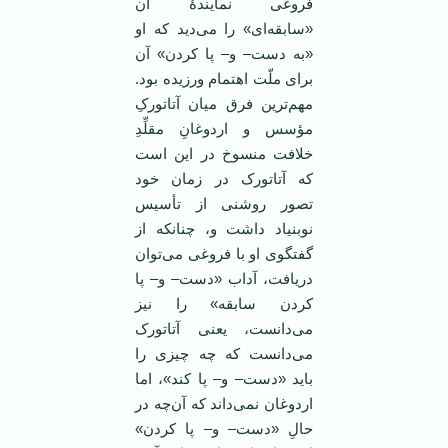
فروغی نمایندۀ آن
«سابقه‌ای» را می‌دید که او
«به دست– و– پا کردن» آن
برای ملّت اهتمام ورزیده بود.
مهم‌ترین فرق میان آتاتورکِ
مؤسس و اردوغانِ مقلِّدِ
خلافت منسوخ در این است
که آتاتورک در زمان خود
تصور روشنی از تأسیس
نوبنیاد داشت و، چنانکه از
گفتگوی او با فروغی می‌توان
دریافت، آداب «دست– و– پا
کردن سابقه» را نیز
می‌دانست، یعنی آتاتورک
می‌دانست که چه چیزی را
باید «دست– و– پا کند»، اما
اردوغان نمی‌داند که آن‌چه در
حالِ «دست– و– پا کردن»