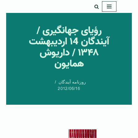
پرش
به
رؤيای جهانگيری /
محتوا
آیندگان ۱4 اردیبهشت
۱۳۴۸ / داریوش
همایون
روزنامه آیندگان
2012/06/16