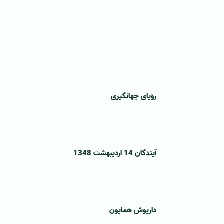
رؤيای جهانگيری
آيندگان 14 ارديبهشت 1348
داريوش همايون