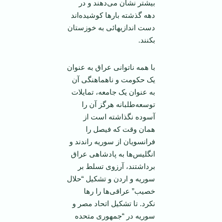
بيشتر نشان می‌دهند و در
دهه گذشته بارها کوشيده‌اند
دست اندازيهائی به خوزستان
بکنند.
با همه ناتوانی عراق به عنوان
يک حکومت و ناهماهنگی آن
به عنوان يک جامعه، تمايلات
توسعه‌طلبانه هرگز آن را
آسوده نگذاشته است از
همان وقت که فيصل را
فرانسويان از سوريه راندند و
انگليس‌ها به پادشاهی عراق
برداشتند، آرزوی تسلط بر
سوريه و اردن و تشکيل “حلال
خصيب” عراقی‌ها را رها
نکرد. تا تشکيل اتحاد مصر و
سوريه در “جمهوری متحده