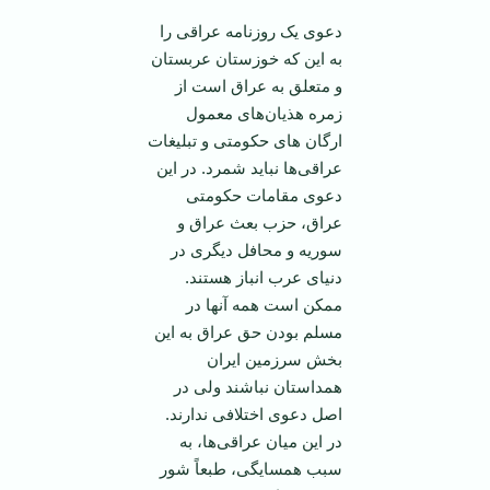
دعوی يک روزنامه عراقی را
به اين که خوزستان عربستان
و متعلق به عراق است از
زمره هذيان‌های معمول
ارگان های حکومتی و تبليغات
عراقی‌ها نبايد شمرد. در اين
دعوی مقامات حکومتی
عراق، حزب بعث عراق و
سوريه و محافل ديگری در
دنيای عرب انباز هستند.
ممکن است همه آنها در
مسلم بودن حق عراق به اين
بخش سرزمين ايران
همداستان نباشند ولی در
اصل دعوی اختلافی ندارند.
در اين ميان عراقی‌ها، به
سبب همسايگی، طبعاً شور