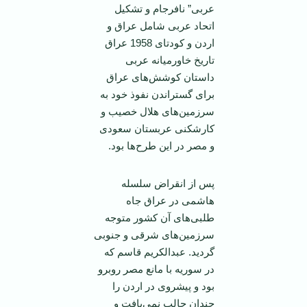
عربی” نافرجام و تشکيل
اتحاد عربی شامل عراق و
اردن و کودتای 1958 عراق
تاريخ خاورميانه عربی
داستان کوشش‌های عراق
برای گستراندن نفوذ خود به
سرزمين‌های هلال خصيب و
کارشکنی عربستان سعودی
و مصر در اين طرح‌ها بود.
پس از انقراض سلسله
هاشمی در عراق جاه
طلبی‌های آن کشور متوجه
سرزمين‌های شرقی و جنوبی
گرديد. عبدالکريم قاسم که
در سوريه با مانع مصر روبرو
بود و پيشروی در اردن را
چندان جالب نمی‌‌يافت و