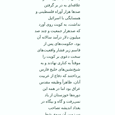
علاقه‌ای به در بر گرفتن
صدها هزار آوراه فلسطينی و
همسايگی با اسرائيل
نداشت، به کويت روی آورد
که صدهزار جمعيت و چند صد
ميليون دلار درآمد سالانه آن
بود، حکومت‌های پس از
قاسم زير فشار واقعيت‌های
سخت دعوی بر کويت را
موقتاً به کناری نهادند و به
شيخ‌نشين‌های خليج فارس
پرداختند که دفاع از عربيت
آنان، ظاهراً وظيفه مقدس
عراق بود اما در همه اين
دوره‌ها خوزستان از ياد
نمی‌رفت و گاه و بيگاه در
بغداد انديشه تصاحب
سرزمين آن سوی شط