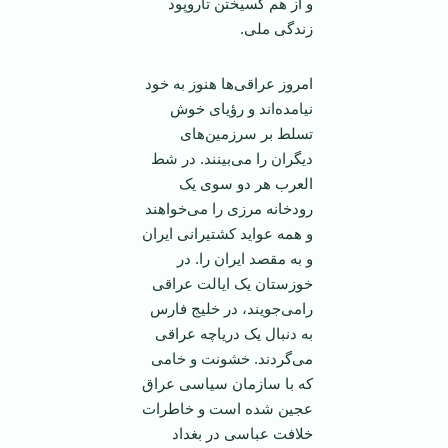
و از هم گسيختن تاروپود
زندگی ملی.
امروز عراقی‌ها هنوز به خود
نيامده‌اند و رؤيای خوش
تسلط بر سرزمين‌های
ديگران را می‌بينند. در شط‌
العرب هر دو سوی يک
رودخانه مرزی را می‌خواهند
و همه عوايد کشتيرانی ايران
و به مقصد ايران را. در
خوزستان يک ايالت عراقی
رامی‌جويند، در خليج فارس
به دنبال يک درياچه عراقی
می‌گردند. خشونت و خامی
که با سازمان سياسی عراق
عجين شده است و خاطرات
خلافت عباسی در بغداد