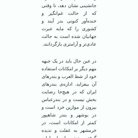
جانشينی نشان دهد، تا وقتی
که از حالت غم‌انگيز و
خنده‌آور کنونی بدر آيند و
کشوری را که مايه عبرت
جهانيان شده است به حالت
عادی‌تر و آرامتری بازگردانند.
در عين حال بايد در يک جبهه
مهم ديگر بر امکانات استفاده
خود از شط العرب و بندرهای
آن بيفزايد. اداره‌ی بندرهای
ايران که در هيچ‌جا رضايت
بخش نيست و در بندرعباس
بيرون از موازين خرد است و
در بوشهر و بندر شاهپور
کمتر از امکانات است، در
خرمشهر به غفلت و نديده
گرفتن بعضی اصول اوليه