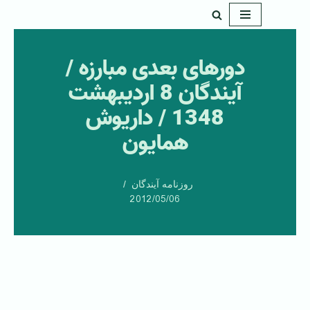
پرش
به
دورهای بعدی مبارزه /
محتوا
آيندگان 8 ارديبهشت
1348 / داريوش
همايون
روزنامه آیندگان
2012/05/06