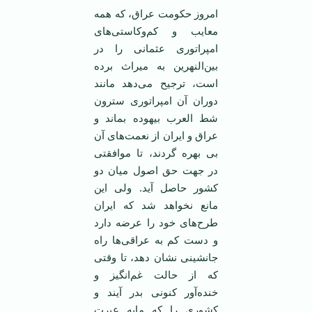
‌امروز حکومت عراق، که همه
معايب و کم‌وکاستی‌های
امپراتوری عثمانی را در
بين‌النهرين به ميراث برده
است، ترجيح می‌دهد مانند
دوران آن امپراتوری سترون
شط العرب بيهوده بماند و
عراق و ايران از نعمت‌های آن
بی بهره گردند، تا موافقتی
در جهت حق اصول ميان دو
کشور حاصل آيد. ولی اين
مانع نخواهد شد که ايران
طرح‌های خود را عرضه دارد
و دست کم به عراقی‌ها راه
جانشينی نشان دهد، تا وقتی
که از حالت غم‌انگيز و
خنده‌آور کنونی بدر آيند و
کشوری را که مايه عبرت