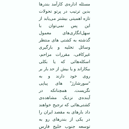
مسئله اداره‌ی کارآمد بندرها
بدين ترتيب در پرتو تحولات
تازه اهميتی بيشتر می‌يابد از
اين پس نمی‌توان با
سهل‌انگاری‌های معمول
گذشته به کشتی های منتظر
وسائل تخليه و بارگيری
غيرکافی، مقررات مزاحم،
اسکله‌هائی که يا بکلی
بيکاراند و يا بيش از حد بار بر
روی خود دارند و به
“سورشارژ” های پياپی
نگريست. همچنانکه در
آينده‌ی نزديک مشاهده‌ی
کشتی‌هائی که ترجيح خواهند
داد بارهای به مقصد ايران را
در يکی از بندرهای رو به
توسعه جنوب خليج فارس