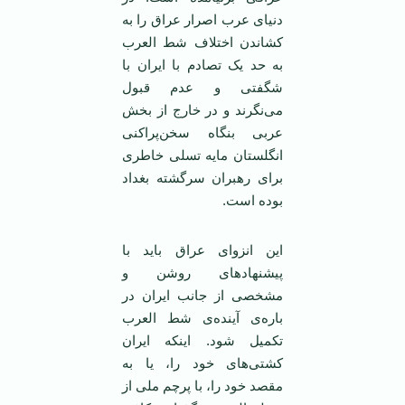
دنيای عرب اصرار عراق را به
کشاندن اختلاف شط العرب
به حد يک تصادم با ايران با
شگفتی و عدم قبول
می‌نگرند و در خارج از بخش
عربی بنگاه سخن‌پراکنی
انگلستان مايه تسلی خاطری
برای رهبران سرگشته بغداد
بوده است.
اين انزوای عراق بايد با
پيشنهادهای روشن و
مشخصی از جانب ايران در
باره‌ی آينده‌ی شط العرب
تکميل شود. اينکه ايران
کشتی‌های خود را، يا به
مقصد خود را، با پرچم ملی از