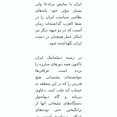
ايران با نمايش بی‌ادعا ولی
بسيار مؤثر خود پايه‌های
نظامی سياست ايران را در
شط العرب گذاشته‌اند زمان
آنست که در دو جبهه ديگر نيز
ابتکار عمل همچنان در دست
ايران نگهداشته شود.
در زمينه ديپلماتيک ايران
تاکنون همه دورهای مبارزه را
برده است. عراقی‌ها
نتوانسته‌اند پشتيبانی هيچ
قدرتی را که در اين منطقه به
حساب آيد جلب کنند. دعاوی
بی‌پايه و گاه ديوانه‌وار
دستگاه‌های تبليغاتی آنها از
برانگيختن حتی توده‌های
عراقی برنيامده است. در