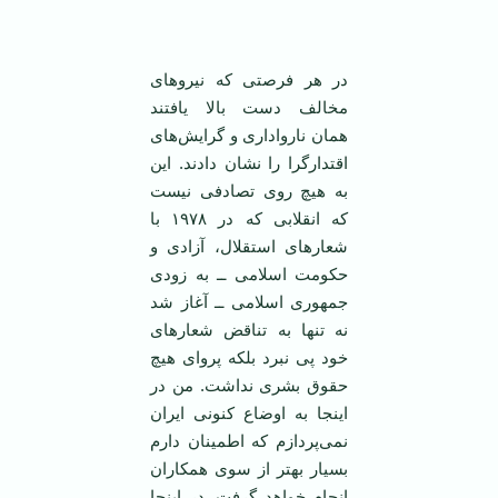
در هر فرصتی که نیرو‌های
مخالف دست بالا یافتند
همان نارواداری و گرایش‌های
اقتدار‌گرا را نشان دادند. این
به هیچ روی تصادفی نیست
که انقلابی که در ۱۹۷۸ با
شعار‌های استقلال، آزادی و
حکومت اسلامی ــ به زودی
جمهوری اسلامی ــ آغاز شد
نه تنها به تناقض شعار‌های
خود پی نبرد بلکه پروای هیچ
حقوق بشری نداشت. من در
اینجا به اوضاع کنونی ایران
نمی‌پردازم که اطمینان دارم
بسیار بهتر از سوی همکاران
انجام خواهد گرفت. در اینجا