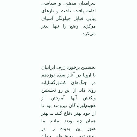
سرامدان مذهبی و سیاسی
ادامه یافت. تاخت و تاز‌های
پیاپی قبایل چپاولگر آسیای
مرکزی وضع را تنها بد‌تر
می‌کرد.
نخستین برخورد ژرف ایرانیان
با اروپا در آغاز سده نوزدهم
در جنگ‌های کشورگشایانه
روی داد. از این رو نخستین
واکنش آنها آموختن از
هجوم‌آورندگان نیرومند بود تا
از خود بهتر دفاع کنند ــ بهتر
همان چه بودند بمانند. ما
هنوز این پدیده را در
سنتی‌ترین بخش‌های جهان