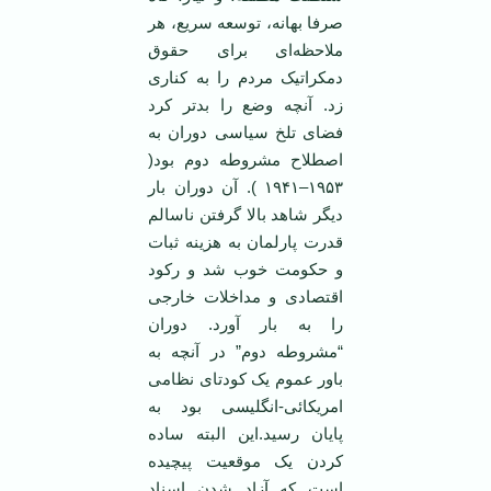
صرفا بهانه، توسعه سریع، هر
ملاحظه‌ای برای حقوق
دمکراتیک مردم را به کناری
زد. آنچه وضع را بد‌تر کرد
فضای تلخ سیاسی دوران به
اصطلاح مشروطه دوم بود(
۱۹۵۳–۱۹۴۱ ). آن دوران بار
دیگر شاهد بالا گرفتن ناسالم
قدرت پارلمان به هزینه ثبات
و حکومت خوب شد و رکود
اقتصادی و مداخلات خارجی
را به بار آورد. دوران
“مشروطه دوم” در آنچه به
باور عموم یک کودتای نظامی
امریکائی-انگلیسی بود به
پایان رسید.این البته ساده
کردن یک موقعیت پیچیده
است که آزاد شدن اسناد