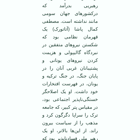
رهبریی بدرآمد که
درکشورهای جهان سومی
مانند نداشته است. مصطفی
کمال پاشا (آتاتورک) یک
قهرمان نظامی بود که
شکستن نیروهای متفقین در
نبرد‌گاه گالیپولی و هزیمت
کردن نیروهای یونانی و
پشتیبانان غربی آنان را در
پایان جنگ، در جنگ ترکیه و
یونان، در فهرست افتخارات
خود داشت. او یک اصلاحگر
خستگی‌ناپذیر اجتماعی بود،
در مقیاس پتر کبیر، که جامعه
ترک را سراپا دگرگون کرد و
مذهب را از سیاست بیرون
راند. از این‌ها بالاتر، او یک
رهبر ملی فساد‌ناپذیر بود که