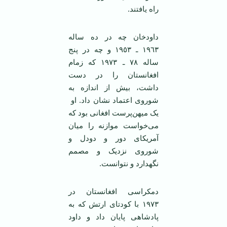
راه یافتند.
داودخان چه در ده ساله
١٩٦٣ ـ ١٩٥٣ و چه در پنج
ساله ٧۸ ـ ١٩٧٣ که زمام
افغانستان را در دست
داشت، بیش از اندازه به
شوروی اعتماد نشان داد. او
یک میهن‌پرست افغانی بود که
می‌خواست موازنه را میان
آمریکای دور و دودل و
شوروی نزدیک و مصمم
نگهدارد و نتوانست.
دمکراسی افغانستان در
١٩٧٣ با کودتای ارتش که به
پادشاهی پایان داد و داود