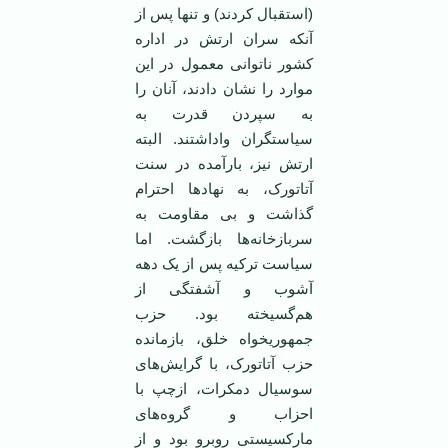
(استقبال کردند) و تنها پس از
آنکه سران ارتش در اداره
کشور نا‌توانی معمول در این
موارد را نشان دادند، آنان را
به سپردن قدرت به
سیاستگران وا‌داشتند. البته
ارتش نیز، بارآمده در سنت
آتاتورک، به نهاد‌ها احترام
گذاشت و بی مقاومت به
سربازخانه‌ها بازگشت. اما
سیاست ترکیه پس از یک دهه
آشوب و آشفتگی از
هم‌گسیخته بود. حزب
جمهوریخواه خلق، بازمانده
حزب آتاتورک، با گرایش‌های
سوسیال دمکرات، ازچپ با
احزاب و گروه‌های
مارکسیستی روبرو بود و از