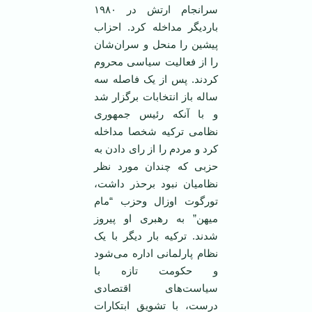
سرانجام ارتش در ١٩٨٠
باردیگر مداخله کرد. احزاب
پیشین را منحل و سران‌شان
را از فعالیت سیاسی محروم
کردند. پس از یک فاصله سه
ساله باز انتخابات برگزار شد
و با آنکه رئیس جمهوری
نظامی ترکیه شخصا مداخله
کرد و مردم را از رای دادن به
حزبی که چندان مورد نظر
نظامیان نبود برحذر داشت،
تورگوت اوزال وحزب “مام
میهن” به رهبری او پیروز
شدند. ترکیه بار دیگر با یک
نظام پارلمانی اداره می‌شود
و حکومت تازه با
سیاست‌های اقتصادی
درست، با تشویق ابتکارات