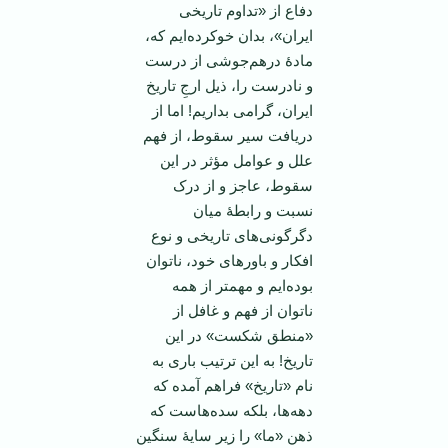
دفاع از «تداوم تاریخی
ایران»، بدان خوکرده‌ایم که،
مادۀ درهم‌جوشی از درست
و نادرست را، ذیل ارجِ تاریخ
ایران، گرامی بداریم! اما از
دریافت سیر سقوط، از فهم
علل و عوامل مؤثر در این
سقوط، عاجز و از درک
نسبت و رابطۀ میان
دگرگونی‌های تاریخی و نوع
افکار و باورهای خود، ناتوان
بوده‌ایم و مهمتر از همه
ناتوان از فهم و غافل از
«منطق شکست» در این
تاریخ! به این ترتیب باری به
نام «تاریخ‌» فراهم آمده که
دهه‌ها، بلکه سده‌هاست که
ذهن «ما» را زیر سایۀ سنگین