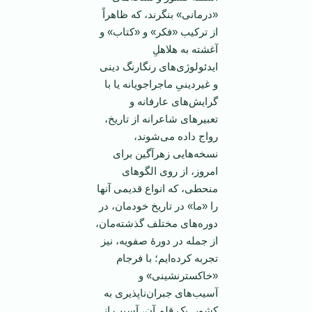
«درمانی» بنگرند، که ظاهراً
از ترکیب «فکر» و «کتاب» و
آغشته به هلاهلِ
ایدئولوژی‌های رنگارنگ دینی
و غیردینیِ ماجراجویانه یا با
گرایش‌های عارفانه و
تعبیرهای شاعرانه از تاریخ،
رواج داده می‌شوند،
نسخه‌هایی زهرآگین برای
امروز، از روی الگوهای
منحطی، که انواع قدیمی آنها
را «ما» در تاریخ خودمان، در
دوره‌های مختلف گذشته‌مان،
از جمله در دورۀ صفویه، نیز
تجربه کرده‌ایم؛ با فرجام
«خاکسترنشینی» و
آسیب‌های جبران‌ناپذیری به
کشور. یک قلمِ آن، آسیب‌ِ از