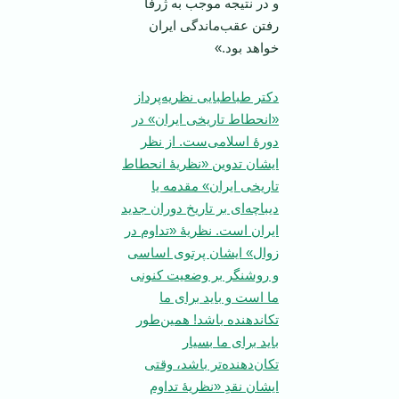
و در نتیجه موجب به ژرفا
رفتن عقب‌ماندگی ایران
خواهد بود.»
دکتر طباطبایی نظریه‌پرداز
«انحطاط تاریخی ایران» در
دورۀ اسلامی‌ست. از نظر
ایشان تدوین «نظریۀ انحطاط
تاریخی ایران» مقدمه یا
دیباچه‌ای بر تاریخ دوران جدید
ایران است. نظریۀ «تداوم در
زوال» ایشان پرتوی اساسی
و روشنگر بر وضعیت کنونی
ما است و باید برای ما
تکاندهنده باشد! همین‌طور
باید برای ما بسیار
تکان‌دهنده‌تر باشد، وقتی
ایشان نقدِ «نظریۀ تداوم