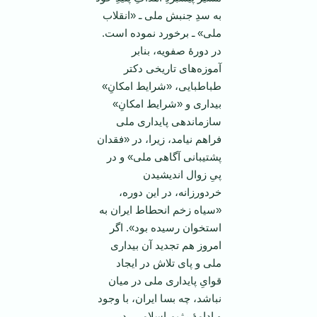
به سدِ جنبش ملی ـ «انقلاب
ملی» ـ برخورد نموده است.
در دورۀ صفویه، بنابر
آموزه‌های تاریخی دکتر
طباطبایی، «شرایط امکانِ»
بیداری و «شرایط امکانِ»
سازماندهی پایداری ملی
فراهم نیامد، زیرا، در «فقدان
پشتیبانی آگاهی ملی» و در
پیِ زوال اندیشیدن
خردورزانه، در این دوره،
«سیاه زخم انحطاط ایران به
استخوان رسیده بود». اگر
امروز هم تجدید آن بیداری
ملی و پای تلاش در ایجاد
قوایِ پایداری ملی در میان
نباشد، چه بسا ایران، با وجود
و ادامۀ رژیم اسلامی، در