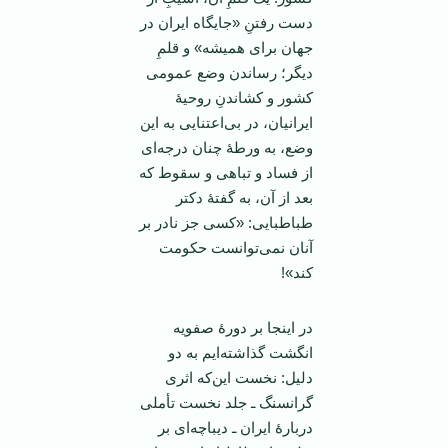
دست رفتنِ «جایگاه ایران در
جهان برای همیشه» و قلمِ
دیگر؛ رساندن وضع عمومی
کشور و کشاندنِ روحیۀ
ایرانیان، در بی‌اعتنایی به این
وضع، به ورطۀ چنان درجه‌ای
از فساد و تباهی و سقوط که
بعد از آن، به گفتۀ دکتر
طباطبایی: «کسی جز نادر بر
آنان نمی‌توانست حکومت
کند»!
در اینجا بر دورۀ صفویه
انگشت گذاشته‌ایم به دو
دلیل: نخست این‌که اثری
گرانسنگ ـ جلد نخست تأملی
دربارۀ ایران ـ دیباچه‌ای بر