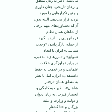
می‌کنند، دکتر به زبان منطق
و برهان تاریخی، چنان داوری
و چنین تکرارهایی را مورد
تردید قرار می‌دهد. البته بدون
آن‌که دستاوردهای مهم برخی
از شاهان همان نظام
فرمانروایی را نادیده بگیرد،
از جمله، بازگرداندن «وحدت
سیاسی» ایران یا ایجاد
«موانع» و «مرزهای» مذهبی،
در برابر تجاوزگری خلافت
عثمانی، و در خدمت به حفظ
«استقلال» ایران. اما، با نظر
به منطق همان «رفتار
شاهان»، نظیر خودکامگی و
انحصار قدرت، به زیان دیوان
و دولت و وزارت و علیه
بزرگان و حتا کشتارِ