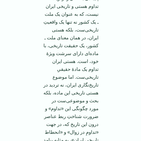
تداوم هستی و تاریخی ایران
نیست، که به عنوان یک ملت
ـ یک کشور نه تنها یک واقعیتِ
تاریخی‌‌ست، بلکه هستی
ایران، در همان معنای ملت ـ
کشور، یک حقیقت تاریخی‌، با
ماده‌ای دارای سرشت ویژۀ
خود، است. هستی ایران
تداوم یک مادۀ حقیقیِ
تاریخی‌ست. اما موضوع
تاریخ‌نگاری ایران، نه تردید در
هستی تاریخی این ماده، بلکه
بحث و موضوعی‌ست در
مورد چگونگی این «تداوم» و
ضرورت شناختِ ربط عناصر
درون این تاریخ که، در جهت
«تداومِ در زوال» و «انحطاط
تاریخی ایران»، به مثابه پیامد