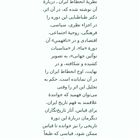
نظریۀ انحطاط ایران ـ دربارۀ
آن نوشته شده که، در آن اثر،
دکتر طباطبایی این دوره را
در اجزاء نظری، سیاسی،
فرهنگی، روحیۀ اجتماعی،
اقتصادی و در «نافهمیِ» آن
دورۀ «ما»، از «مناسبات
نوآئین جهانی»، به تصویر
کشیده و شکافته، و در
نهایت، اوج انحطاط ایران را
در آن نمایانده است. حکم به
تجلیل این اثر را وقتی
می‌توان فهمید که خوانندۀ
علاقمند به فهم تاریخ ایران،
برای قیاس، آثار تاریخ‌نگاران
دیگرمان دربارۀ این دورۀ
تاریخی را نیز خوانده تا قیاس
ممکن شود، قیاسی که طبعاً