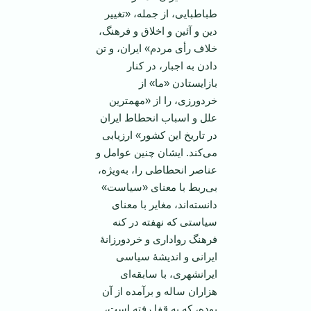
طباطبایی، از جمله، «تغییر
دین و آئین و اخلاق و فرهنگ،
خلاف رأی مردم» ایران، و تن
دادن به اجبار، در کنار
بازایستادن «ما» از
خردورزی، را از «مهمترین
علل و اسباب انحطاط ایران
در تاریخ این کشور» ارزیابی
می‌کند. ایشان چنین عوامل و
عناصر انحطاطی را، به‌ویژه،
بی‌ربط با معنای «سیاست»
دانسته‌اند، مغایر با معنای
سیاستی که نهفته در کنه
فرهنگ رواداری و خردورزانۀ
ایرانی و اندیشۀ سیاسی
ایرانشهری، با سابقه‌ای
هزاران ساله و برآمده از آن
بوده، که به قفا رفته است،