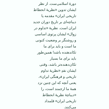
دورۀ اسلامی‌ست. از نظر
ایشان تدوین «نظریۀ انحطاط
تاریخی ایران» مقدمه یا
دیباچه‌ای بر تاریخ دوران جدید
ایران است. نظریۀ «تداوم در
زوال» ایشان پرتوی اساسی
و روشنگر بر وضعیت کنونی
ما است و باید برای ما
تکاندهنده باشد! همین‌طور
باید برای ما بسیار
تکان‌دهنده‌تر باشد، وقتی
ایشان نقدِ «نظریۀ تداوم
تاریخی و فرهنگی ایران»،
یعنی آنچه که این چنین نزد
همۀ ما ارجمند است، را
«دیباچۀ نظریۀ انحطاط
تاریخی ایران» قلمداد
می‌کنند.