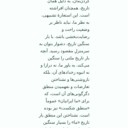
گردن‌مان، به دلیل همان
تاریخ، همچنان افراشته
است. این استعارۀ تشبیهی،
به نظر ما، نباید ناظر بر
وضعیت راحت و
رضایت‌بخشی باشد. با بار
سنگین تاریخ، دشوار بتوان به
سرمنزلِ مقصود رسید. آنچه
بار تاریخ ملتی را سنگین
می‌کند، به باور ما، نه درازا و
نه انبوه رخدادهای آن، بلکه
ناروشنی‌ها و نشناختن
تعارضات و نفهمیدن منطق
دگرگونی‌های آن است، که
برای «ما ایرانیان» عموماً
«منطق شکست» نیز بوده
است. نشناختن این منطق بار
تاریخ «ما» را بسیار سنگین