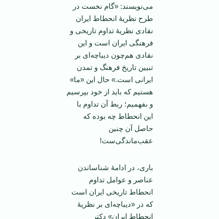
می‌نویسند: «گام نخست در
طرح نظریۀ انحطاط ایران
نقادی نظریۀ تداوم تاریخی و
فرهنگی ایران است و این
نقادی هم‌چون دیباچه‌ای بر
تبیین تاریخ فرهنگ و تمدن
ایرانی است.» حال این «ما»
هستیم که باید از خود بپرسیم
و بفهمیم؛ ربط آن تداوم با
این انحطاط چه بوده که
حاصل آن چنین
عقب‌ماندگی‌ست!
باری، در ادامۀ شناساندن
عناصر و عوامل تداوم
انحطاط تاریخی ایران است
که در «دیباچه‌ای بر نظریۀ
انحطاط ایران» دکتر