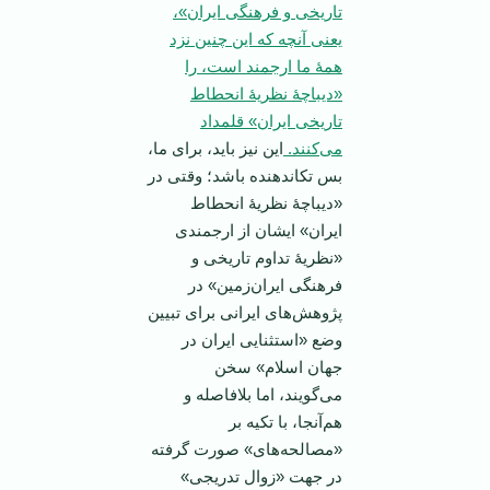
تاریخی و فرهنگی ایران»،
یعنی آنچه که این چنین نزد
همۀ ما ارجمند است، را
«دیباچۀ نظریۀ انحطاط
تاریخی ایران» قلمداد
می‌کنند.
این نیز باید، برای ما،
بس تکاندهنده باشد؛ وقتی در
«دیباچۀ نظریۀ انحطاط
ایران» ایشان از ارجمندی
«نظریۀ تداوم تاریخی و
فرهنگی ایران‌زمین» در
پژوهش‌های ایرانی برای تبیین
وضع «استثنایی ایران در
جهان اسلام» سخن
می‌گویند، اما بلافاصله و
هم‌آنجا، با تکیه بر
«مصالحه‌های» صورت گرفته
در جهت «زوال تدریجی»