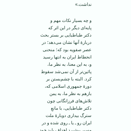
نداشت.»
و چه بسیار نکات مهم و
پایه‌ای دیگر در این اثر که
دکتر طباطبایی بر بستر بحث
دربارۀ آنها نشان می‌دهد؛ در
عصر صفویه بود که؛ منحنی
انحطاط ایران به انتها رسید
و، به این معنا، به نظر ما،
پائین‌تر از آن نمی‌شد سقوط
کرد. البته با چشم‌بستن بر
دورۀ جمهوری اسلامی که،
بازهم به نظر ما، به یمن
تلاش‌های فرزانگانی چون
دکتر طباطبایی، با مانعِ
سترگ بیداری دوبارۀ ملت
ایران رو ـ یا ـ روی شده و در
مسیر پیشبردِ اهدافِ پلیدِ خود