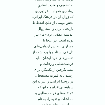
به تضعیف و فترت افتادنِ
رواداری همراه با خردورزی
که زوال آن در فرهنگ ایرانی،
بخش مهمی از علتِ انحطاط
تاریخی ایران و البته زوال
اندیشه عقلانی نزد «ما» نیز
بوده است. در اینجا با
جسارتی، به این ارزیابی‌های
تاریخی استاد و با برداشت از
تفسیرهای خود ایشان، باید
فرصت‌طلبی و رقابت و
پیشی‌گرفتن از یکدیگر، برای
رسیدن به قدرتِ مستعجل،
در روحیۀ ایرانی، را نیز به این
سیاهه بی‌افزاییم و این‌که
«ما» معنای فرصت‌طلبی و
مماشات و تقیه را، به نام
سیاست، بجای شناختن