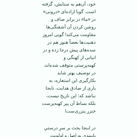
خود، آن‌هم به ستایش، گرفته
است. گویا اراده‌ای «درونی»
در «ما» در برابر صاف و
روشن کردن آن آشفتگی‌ها
مقاومت می‌کند! گویی امروز
ذهنیت‌ها بعضاً هنوز هم در
سده‌های پیش درجا زده و در
انبانی از کهنگی و
کهنه‌پرستی متوقف شده‌اند.
در توصیف بهتر شاید
بکارگیری این استعاره، به
یاری از صادق هدایت، نابجا
نباشد که؛ این تاریخ نیست،
بلکه بساط آن پیر کهنه‌پرست
خنزر پنزری‌ست!
در اینجا بحث بر سرِ درستیِ
پایبندی به اصل و اولویت