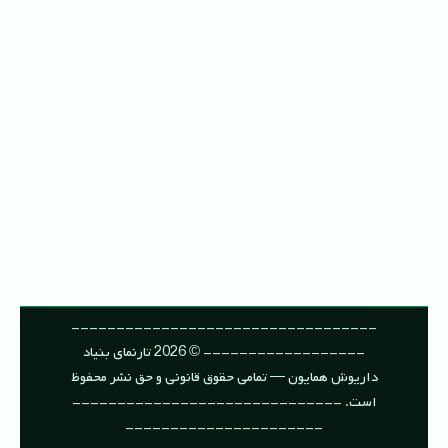
----------------------------------
------------------ © 2026 تارنمای بنیاد
داریوش همایون — تمامی حقوق قانونی و حق نشر محفوظ
است. ------------------------------
----------------------