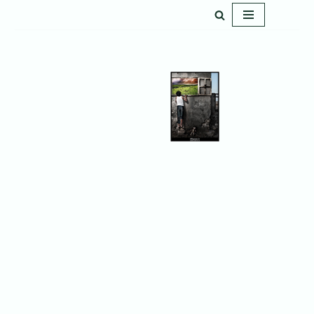
پرش
به
محتوا