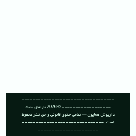
----------------------------------
------------------ © 2026 تارنمای بنیاد
داریوش همایون — تمامی حقوق قانونی و حق نشر محفوظ
است. ------------------------------
----------------------