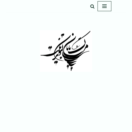
پرش
به
محتوا