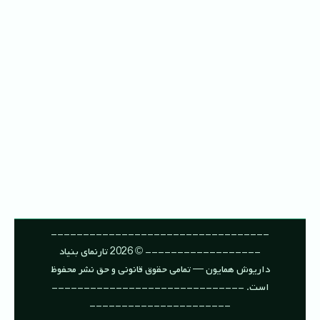
----------------------------------
------------------ © 2026 تارنمای بنیاد
داریوش همایون — تمامی حقوق قانونی و حق نشر محفوظ
است. ------------------------------
----------------------