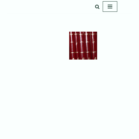
پرش
به
محتوا