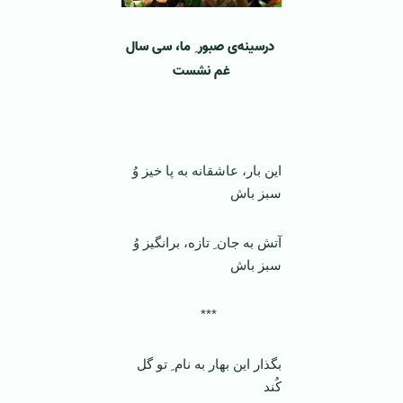
درسینه‌ی صبور ِ ما، سی سال
غم نشست
‌
این بار، عاشقانه به پا خیز وُ
سبز باش
آتش به جان ِ تازه، برانگیز وُ
سبز باش
***
بگذار این بهار به نام ِ تو گل
کُند