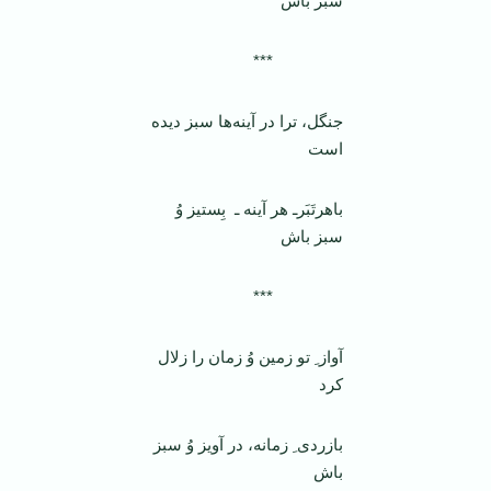
سبز باش
***
جنگل، ترا در آینه‌ها سبز دیده
است
باهرتَبَرـ هر آینه ـ بِستیز وُ
سبز باش
***
آواز ِ تو زمین وُ زمان را زلال
کرد
بازردی ِ زمانه، در آویز وُ سبز
باش