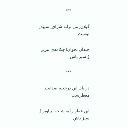
***
گیلان ِ من ترانه سُرای ِ سپید ِ
توست
خندان بخوان! چکامه‌ی تبریز
وُ سبز باش
***
در یاد ِ این درخت، صدایت
معطرست
این عطر را به شاخه، بیاویز وُ
سبز باش