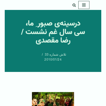
پرش
به
درسینه‌ی صبور ِ ما،
محتوا
سی سال غم نشست /
رضا مقصدی
تلاش شماره 33
2010/01/24