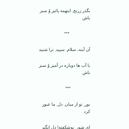
بگذر زرنج ِ اینهمه پائیز وُ سبز
باش
***
آن آینه، سلام ِ سپید ِ ترا شنید
با آب ها دوباره در آمیز وُ سبز
باش
***
نور ِ تو از میان ِ دل ِ ما عبور
کرد
ای شور ِ نوشکفته! دل انگیز