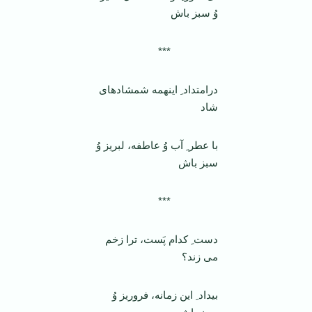
وُ سبز باش
***
درامتداد ِ اینهمه شمشادهای
شاد
با عطر ِ آب وُ عاطفه، لبریز وُ
سبز باش
***
دست ِ کدام پَست، ترا زخم
می زند؟
بیداد ِ این زمانه، فروریز وُ