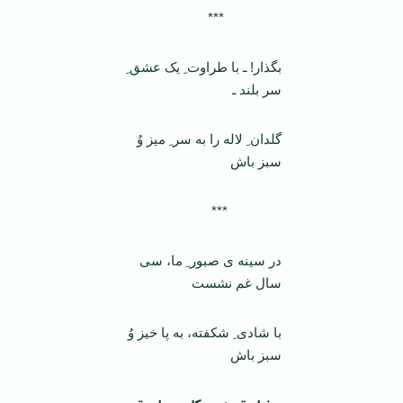
***
بگذار! ـ با طراوت ِ یک عشق ِ
سر بلند ـ
گلدان ِ لاله را به سر ِ میز وُ
سبز باش
***
در سینه ی صبور ِ ما، سی
سال غم نشست
با شادی ِ شکفته، به پا خیز وُ
سبز باش