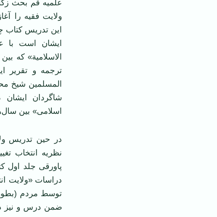
علمیه قم بحث زکات
ولایت فقیه را آغ
ایشان است با عن
ترجمه و تقریر ا
المسلمین شیخ محم
شاگردان ایشان 
اسلامی» بین سال‌های ۱۳۶۷ تا ۱۳۸۶ در قم م
نظریه انتخاب تغی
پاورقی جلد اول ک
دراسات «ولایت انت
توسط مردم (بطور 
ضمن درس و نیز در