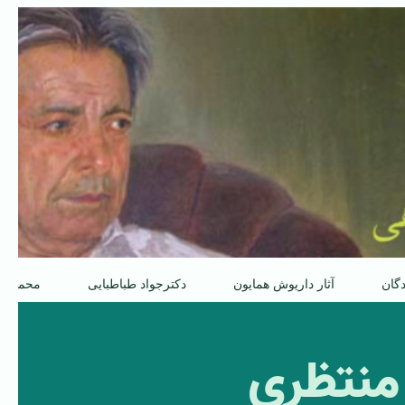
دگان
آثار داریوش همایون
دکترجواد طباطبایی
محمدعل
 منتظری