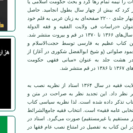
 را نیمه تمام‌‌ رها کرد و بحث حکومت اسلامی یا
از کرد که بیش از چهار سال بطول انجامید. حاصل
این تدریس کتاب چهار جلدی ۲۲۰۰ صفحه‌ای به زبان عربی به قلم خود
وان «دراسات فی ولایت الفقیه و فقه الدولة
الاسلامیة» که بین سال‌های ۱۳۶۶ تا ۱۳۷۰ در قم و بیروت منتشر شد.
ین کتاب عظیم به فارسی توسط حجت‌الاسلام و
ود صلواتی (و شیخ ابوالفضل شکوری در آغاز) از
در هشت جلد به عنوان «مبانی فقهی حکومت
نتشر شد.
در حین تدریس ولایت فقیه در سال ۱۳۶۴ استاد از نظریه نصب به
یر نظر داد. این تجدید نظر به صراحت در متن و
تاب تذکر داده شده است. لذا نظریه سیاسی کتاب
خابی عامه فقیه» است. انتخاب فقیه جامع‌الشرائط
مستقیم یا غیرمستقیم) صورت می‌گیرد. استاد در
 این کتاب به تفصیل در امتناع نصب عام فقها در