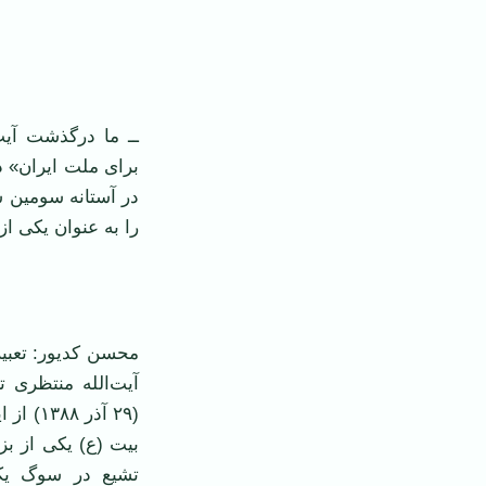
‌
ــ ما درگذشت آیت‌
برای ملت ایران» د
در آستانه سومین س
را به عنوان یکی از
محسن کدیور: تعبی
آیت‌الله منتظری 
(۲۹ آذر
بیت (ع) یکی از بز
تشیع در سوگ یکی