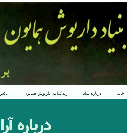
پرش
به
محتوا
خانه
درباره بنیاد
زندگینامه داریوش همایون
عکس
درباره آ