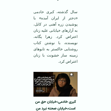
سال گذشته، کبری خادمی
«دختر از ایران آمده» با
پوشیدن زره آهنی در کابل،
به آزارهای خیابانی علیه زنان
اعتراض کرد. زهرا یگانه،
نویسنده، با نوشتن کتاب
روشنایی خاکستر به تابوهای
زمینه ساز خشونت با زنان
اعتراض کرد.
کبری خادمی:خیابان حق من
است،خیابان صحنه نبرد من