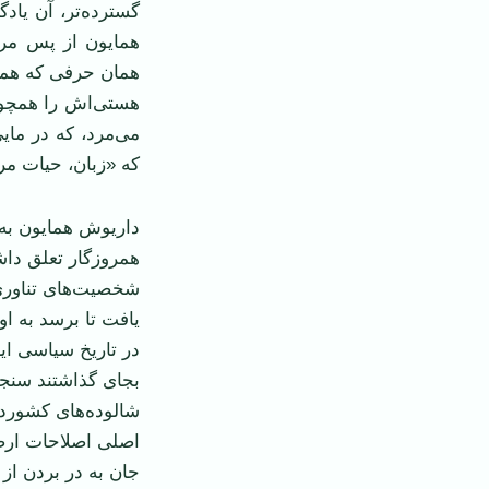
گسترده‌تر، آن ياد
همايون از پس مر
همان حرفی که همي
هستی‌اش را همچون 
می‌مرد، که در مايی
که «زبان، حيات مر
داريوش همايون به س
همروزگار تعلق داش
شخصيت‌های تناوری
يافت تا برسد به ا
در تاريخ سياسی اير
بجای گذاشتند سنجي
شالوده‌های کشوردا
اصلی اصلاحات ارضی
جان به در بردن از