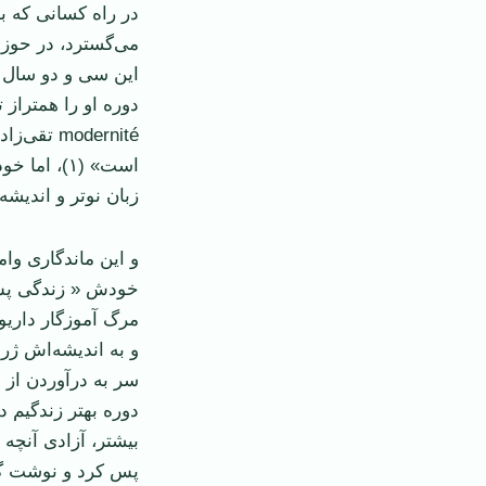
در راه کسانی که ب
می‌گسترد، در حوزه 
اين سی و دو سال ا
دوره او را همتراز 
modernité
است» (۱)، 
زبان نوتر و انديشه 
و اين ماندگاری وا
مرگ آموزگار داريو
و به انديشه‌اش ژ
سر به درآوردن از 
دوره بهتر زندگيم د
بيشتر، آزادی آنچه 
پس کرد و نوشت گو