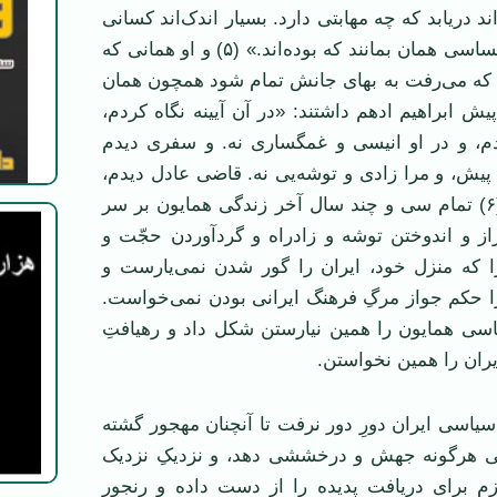
ند دريابد که چه مهابتی دارد. بسيار اندک‌اند کسانی
که پس از چنان احساسی همان بمانند که بوده‌اند.» (۵) و او همانی که
ای که می‌رفت به بهای جانش تمام شود همچون همان
 پيش ابراهيم ادهم داشتند: «در آن آيينه نگاه کردم،
م، و در او انيسی و غمگساری نه. و سفری ديدم
ر پيش، و مرا زادی و توشه‌يی نه. قاضی عادل ديدم،
و مرا حجّت نه.» (۶) تمام سی و چند سال آخر زندگی همايون بر سر
از و اندوختن توشه و زاد‌راه و گردآوردن حجّت و
که منزل خود، ايران را گور شدن نمی‌يارست و
 حکم جواز مرگِ فرهنگ ايرانی بودن نمی‌خواست.
اسی همايون را همين نيارستن شکل داد و رهيافتِ
ران را همين نخواستن.
 سياسی ايران دورِ دور نرفت تا آنچنان مهجور گشته
ی هرگونه جهش و درخششی دهد، و نزديکِ نزديک
ازم برای دريافت پديده را از دست داده و رنجور