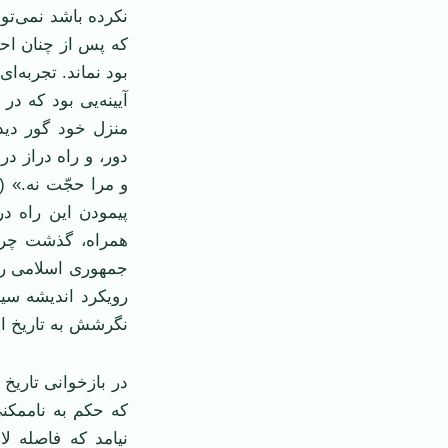
نکرده باشد نمی‌توا
بود نماند. تجربه‌
آيينه‌يی بود که در
منزل خود گور ديد
دور، و راه دراز د
پيمودن اين راه در
همراه، گذشت چرا 
جمهوری اسلامی را
رويکرد انديشه سي
نگرشش به تاريخ اي
در بازخوانی تاريخ
که حکم به ناممکن
نيامد که فاصله ل