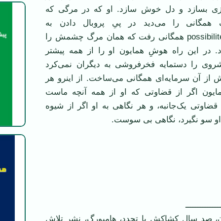
يزی بسازد و دل خوش سازد. او که در مرگی که
همگانی را می‌ديد در پیِ پر‌و‌بال دادن به
«شايدبود»هايی possibilités همگانی رفت که همان مرگ چشمش را
د. در اين راه هوشِ همايون او را از همه پيشتر
پيشروی را دستمايه فخرفروشی به ديگران نمی‌کرد
ش از آن سرمايه‌ای همگانی می‌ساخت. از اينرو هر
ايون اگر از قضاوتی که او از همه آنچه ماست
قضاوتی يک‌جانبه، و هر نگاهی به او اگر از شيوه
 او سو نگيرد، نگاهی بی سوست.
ــــــــــــــ
ن، صد سال کشاکش با تجدد، هامبورگ، نشر تلاش