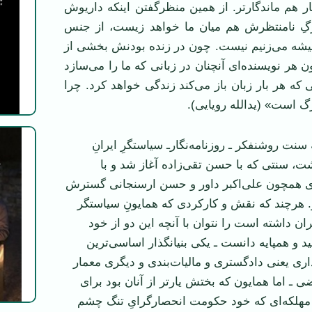
گار هم ماندگارتر. از همين منظرگفتن اينکه داريوش
گِ نامنتظرش هم ميان ما خواهد زيست، از جنس
شه می‌زنيم نيست. چون در زنده بودنش بخشی از
هر نويسنده‌ای آنچنان در زبانی که ما را می‌سازد
 که هر بار زبان باز می‌کند زندگی خواهد کرد. چرا
گ است» (يدالله رويايی).
نت روشنفکر ـ روزنامه‌نگارـ سياستگرِ ايرانِ
ت، سنتی که با حسن تقی‌زاده آغاز شد و با
 همچون علی‌اکبر داور و حسن ارسنجانی گسترش
و. هرچند که نقش و کارکردی که همايونِ سياستگر
ان داشته است را نتوان با آنچه اين دو از خود
د و همپايه دانست ـ يکی بنيانگذار اساسی‌ترين
ری يعنی دادگستری و ماليات‌بندی و ديگری معمار
 ـ اما همايون که بختش يارتر از آنان بود برای
 مهلکه‌ای که خود حکومت انحصارگرایِ تنگ چشم