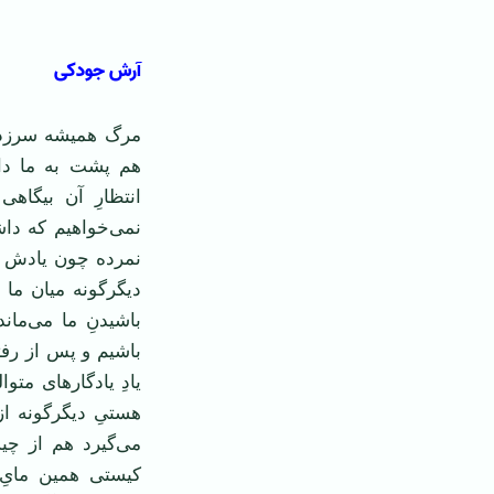
آرش جودکی
مرگ هميشه سرزده 
هم پشت به ما دار
انتظارِ آن بيگاه
نمی‌خواهيم که داش
نمرده چون يادش ز
ديگرگونه ميان ما 
باشيدنِ ما می‌مان
باشيم و پس از رفت
يادِ يادگارهای مت
هستیِ ديگرگونه از
می‌گيرد هم از چي
کيستی همين مایِ 