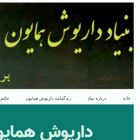
پرش
به
محتوا
خانه
درباره بنیاد
زندگینامه داریوش همایون
عکس
داريوش همايو