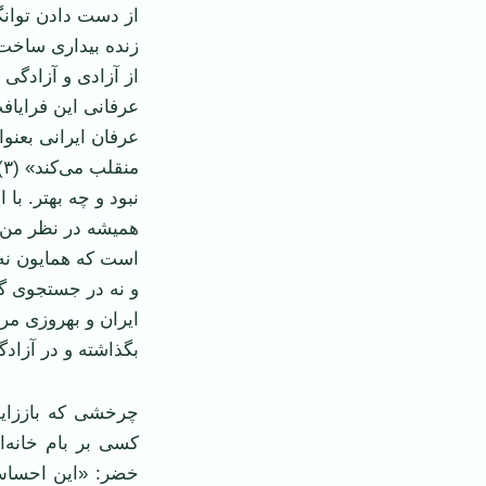
از دست دادن توان
زنده بيداری ساخت،
از آزادی و آزادگی
عرفان ايرانی بعنو
م
نبود و چه بهتر. با
هميشه در نظر من ب
و نه در جستجوی گ
ايران و بهروزی مر
بگذاشته و در آزا
چرخشی که باززايش
کسی بر بام خانه‌ا
خضر: «اين احساس 