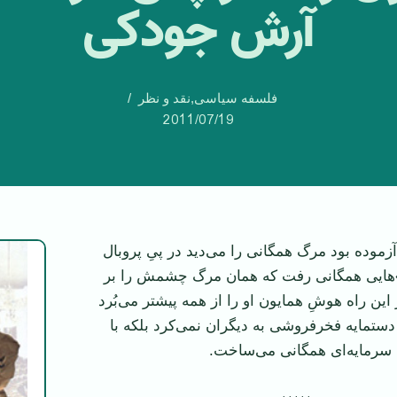
آرش جودکی
فلسفه سیاسی
,
نقد و نظر
2011/07/19
زموده بود مرگ همگانی را می‌ديد در پیِ پر‌و‌بال
»هايی همگانی رفت که همان مرگ چشمش را بر
 اين راه هوشِ همايون او را از همه پيشتر می‌بُرد
 دستمايه فخرفروشی به ديگران نمی‌کرد بلکه با
 سرمايه‌ای همگانی می‌ساخت.