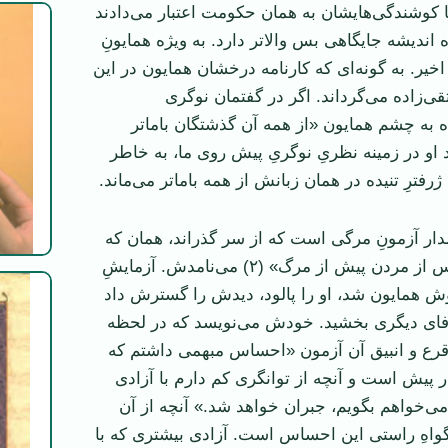
ا کوشندگی‌هايشان به همان حکومت اعتبار می‌دادند
انديشه جايگاهی بس والاتر دارد. به ويژه همايونِ
خير. به گونه‌ای که کارنامه درخشان همايون در اين
تقی‌زاده می‌گرداند. اگر در گفتمان نوگری
 تقی‌زاده به چشم همايون «از همه آن گذشتگان باماتر
اما خود او در زمينه نظریِ نوگریِ پيش روی ما، به خاطر
ژرفترِ تنيده در همان زبانش از همه باماتر می‌ماند.
مدار آزمونِ مرگی است که از سر گذراند، همان که
خودش « زندگی پس از مردن پيش از مرگ» (۲) می‌نامدش. آزمايشِ
ش همايون شد، او را پالود، ديدش را گسترش داد
رفای ديگری بخشيد. خودش می‌نويسد که در لحظه
قرع و انبيق آن آزمون «احساس مبهمی داشتم که
ر پيش است و آنچه از توانگری کم دارم با آزادی
می‌خواهم بگويم، جبران خواهد شد.» آنچه از آن
اهِ راستی اين احساس است. آزادی بيشتری که با