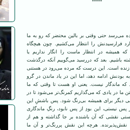
*****
‌می‌رسد حتی وقتی بر بالين محتضر که رو به ما
د فرا‌رسيدنش را انتظار می‌کشيم. چون هيچگاه
ی که هميشه در انتظار ماست را انگار نداريم يا
ته باشيم. بعد که دررسيد می‌گوييم آنکه درگذشت
نده است. اين درست که مرده می‌رود در هستنی
به بودنش ادامه دهد، اما اين در ياد ماندن در گرو
د که ماندگار نيست. يعنی او هست تا وقتی که ما
ن ما در يادی که می‌گذاريم کمرنگ‌تر می‌شود تا در
والی ديگر برای هميشه بی‌رنگ شود. پس باششِ اين
 پس نيستی، اين بودِ از پس نابود، رنگِ ماندگاری‌
ستی نقشی که آن باشنده بر جا گذاشته و هم از
نقش‌پذيرنده. هرچه اين نقش پررنگ‌تر و آن ما