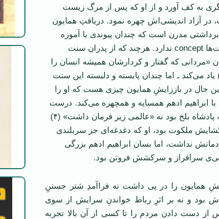
گری به کف آورد و از او که پس از مرگ زيست
 در آزاد انديشی‌اش چهره نمود. دريافتِ همايون
 برداشتی مدرن است که چندان پيوندی با آموزه
عرفانی اين فرايافت‌ها concept ندارد. هرچند که از پدران سنت
ان «مردانی که گفتار و کردارشان هميشه انسان را
نقلب می‌کند» (۳) ياد می‌کند ـ اما چندان پابسته و دلبسته اين سنت
 اين حال در باززايشِ همايون چيزی هست که او را
ا ابراهيم ادهم همسايه و همچهره می‌کند. درست
است که همايون نه پادشاه بلخ بود نه «عالمی زير فرمان داشت» (۴)
شايش ملکوت بود، او که دغدغه‌ای جز سربلندی
دمانش نداشت، اما بسان ابراهيم ادهم بزرگی
دگی‌ی سرافراز و سرکشش فروتن بود.
ِ همايون را در پی داشت نه فراآمدِ شتر جستنِ
ش بود و نه بر اثرِ رباط خواندنِ سرايش از سوی
از دست دادن مردم را تا کسی از آن بالا تجربه