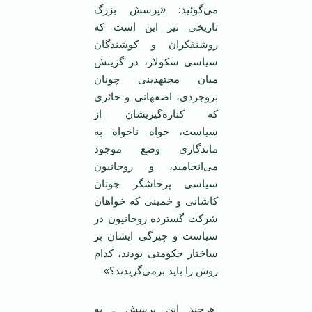
می‌گوئید: «پرسش بزرگ
تاریخی نیز این است که
روشنفکران و کوشندگان
سیاسی سکولار، در گزینش
میان مجتهدینی چونان
بروجردی، اصفهانی و حائری
که کناره‌گیریشان از
سیاست، خواه ناخواه به
ماندگاری وضع موجود
می‌انجامید، و روحانیون
سیاسی پرخاشگر چونان
کاشانی و خمینی که خواهان
شرکت گسترده روحانیون در
سیاست و چیرگی ایشان بر
ساختار حکومتی بودند، کدام
روش را باید برمی‌گزیدند؟»
هرچند این پرسش ـ به