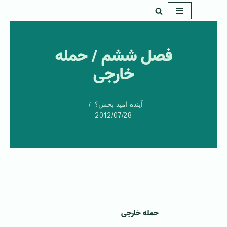
پرش
به
فصل ششم / حمله
محتوا
خارجی
آینده امید بخش؟
2012/07/28
حمله خارجی