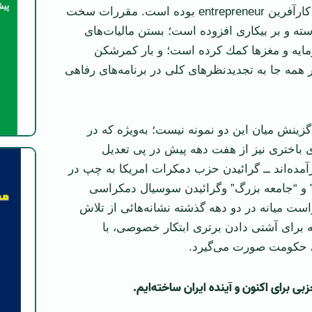
‏جلوگيری از روحيه كارآفرين ‏entrepreneur‏ بوده است. مقررات سخت
استه و بر ‏بيكاری افزوده است؛ بستن ماليات‌های
مايه و مغزها كمك كرده است؛ و بار كمرشكن
ر همه جا به تجديد‌نظرهای كلی در برنامه‌های رفاهی
زينش ميان اين دو نمونه نيست؛ به‌ويژه كه در
ی باختری نيز از ‏هفت دهه پيش در پی تعديل
آمده‌اند ــ گرائيدن حزب دمكرات امريكا به چپ در
يل” و “جامعه بزرگ” وگرائيدن سوسيال دمكراسی
است میانه در دو دهه ‏گذشته نشانه‌هائی از تلاش
ه برای آشتی دادن برتری ابتكار خصوصی، با
 حكومت صورت می‌گيرد.
بی برای اكنون و آينده ايران ساخته‌ايم.‏