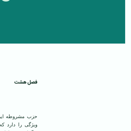
فصل هشت ‏
‏حزب مشروطه ايرا
ويژگی را دارد كه