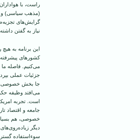
راست، با هواداران 
(مذهب سياسی) و اف
گرايش‌های تجزيه‌‏ط
نياز به گفتن داشته
‏اين برنامه به هيچ
كشورهای پيشرفته ر
می‌كنيم. فاصله ما
‏جزئيات عملی بپرد
جا بخش خصوصی و اب
می‌افتد وظيفه حكو
است. تجربه امريكا 
جامعه و اقتصاد تا
خصوصی، هم بسيار ك
ديگر زياده‌روی‌های
سوء‌استفاده گسترد