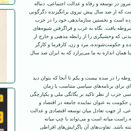
امروز در توسعه و رفاه و عدالت ‏اجتماعی، دنباله
 كه از صد سال پيش نيروی برانگيزنده دگرگونی
بوده است و نخستين سازماندهی خود را در حزب
وطه يافت. نگاه به غرب و ‏فراگرفتن شيوه‌های
مدنی كه وحشيگری را از رابطه مذهبی و خارج از
 و حكومت‌شونده، ‏مرد و زن، كارفرما و كارگر
 همان اندازه به ما می‌پرازد كه به ايران صد سال
ه را در سده بيست و يكم تا آنجا كه بتوان ديد
‌ای برای ‏برنامه‌های سياسی متناسب با زمان
ی حزب از نظر تاكيد بر يگانگی ملی و ‏يكپارچگی
 حكومت به عنوان نماينده جامعه در اقتصاد و
عی، از ‏جهت تعادل ميان توسعه اقتصادی و عدالت
ه راست ميانه است و می‌تواند با چپ ميانه
شته باشد. تفاوت‌های آن باگرايش‌های افراطی