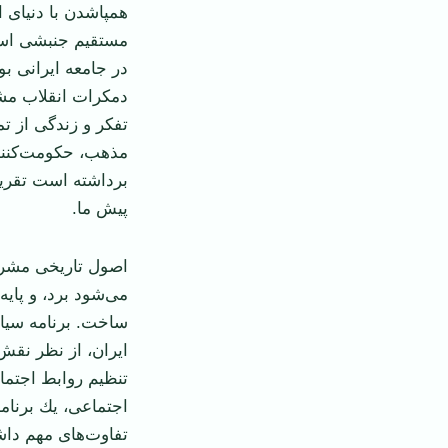
همپا‌شدن با دنيای 
مستقيم جنبشی است
در جامعه ايرانی ‏
دمكرات انقلاب مشر
تفكر و زندگی از ت
مذهب، حكومت‌كننده
برداشته است تقريبا
پيش ‏ما.‏
اصول تاريخی مشروط
می‌شود برد، و پايه
ساخت. برنامه سياس
ايران، از نظر نقش
تنظيم روابط اجتما
اجتماعی، يك برنام
‏تفاوت‌های مهم دا