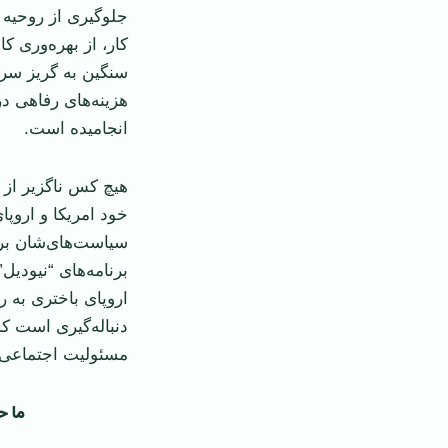
كار، از بهره‌وری ك
سنگين به گريز سر
‏هزينه‌های رفاهی د
انجاميده است.‏
هيچ كس ناگزير از گ
خود امريكا و اروپا
سياست‌های‌شان بر‌
برنامه‌‏های “نيود
اروپای باختری به ر
دنباله‌گيری است ك
مسئوليت ‏اجتماعی
ما حز