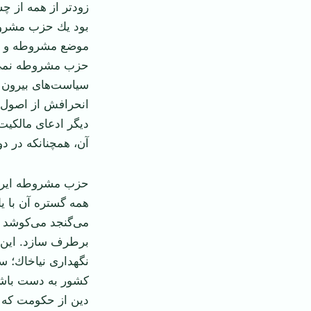
زود‌تر از همه از 
بود يك حزب مشروط
‏موضع مشروطه و قا
حزب مشروطه نمی‌بو
سياست‌های بيرون 
انحرافش از ‏اصول
ديگر ادعای مالكيت
آن، همچنانكه در دو
‏حزب مشروطه ايرا
همه گستره آن با ي
می‌گنجد می‌كوشد 
برطرف ‏سازد. اين 
نگهداری نياخاك؛ س
كشور به دست باشن
دين از حكومت ‏كه 