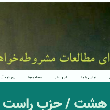
تماس با ما
نقد و نظر
مصاحبه‌ها
روزنامه آین
شت ‏/ حزب راست م