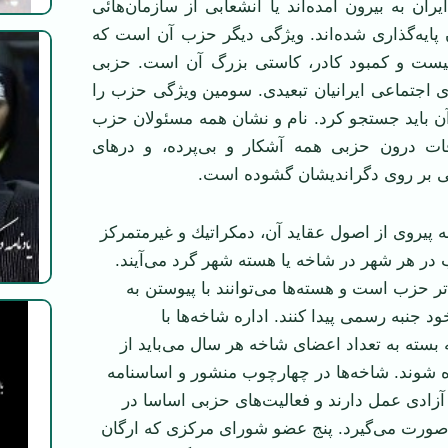
يران به بيرون آمده‌اند يا انشعابی از سازمان‌هائی
ن پايه‌گذاری شده‌اند. ويژگی ديگر حزب آن است كه
ست و كمبود ‏كادر، كاستی بزرگ آن است. حزبی
ی اجتماعی ايرانيان تبعيدی. سومين ويژگی حزب را
 ‏بايد جستجو كرد. نام و نشان همه مسئولان حزب
فات درون حزبی همه آشكار و بی‌پرده، و ‏درهای
ی بر روی دگرانديشان گشوده است.
 پيروی از اصول عقايد آن، دمكراتيك و غير‌متمركز
 هر ‏شهر در شاخه يا هسته شهر گرد می‌آيند.
 حزب است و هسته‌ها می‌‏توانند با پيوستن به
د جنبه رسمی پيدا كنند. اداره شاخه‌ها با
سته ‏به تعداد اعضای شاخه هر سال می‌بايد از
شوند. شاخه‌ها در چهارچوب منشور و ‏اساسنامه
زادی عمل دارند و فعاليت‌های حزبی اساسا در
 صورت می‌گيرد. ‏پنج عضو شورای مرکزی ‏كه ارگان