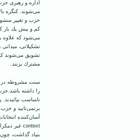
اداره و رهبری حزب
می‌شوند. كنگره ب
حزب و ‏تغيير منش
کم و بیش يك بار كن
می‌شود كه علاوه ب
تشكيلاتی، ميدانی ‏
تشويق می‌شوند كه 
مشترك بزنند.‏
‏سنت مشروطه در اي
را داشته باشد.حزب
نامناسب نپائيدند.
بر‌نمی‌تابيد و حزب
آسان‌كننده انتخابا
‏context‏ غي
بنياد ‏گذاشت، چون