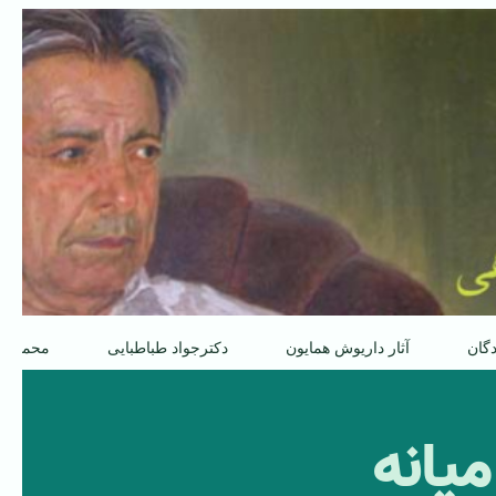
دگان
آثار داریوش همایون
دکترجواد طباطبایی
محمدعل
يانه