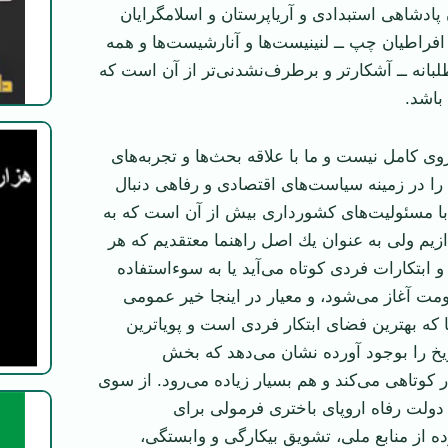
پادشاهی استبدادی و آريا‌‏پرستان و اسلامگرايان
راطيان چپ ــ لنينيست‌ها و آنارشيست‌ها و همه
لبانه ــ آشكارتر و برطرف‌نشدنی‌تر از آن است كه
 باشد.
 روی كامل نيست و ما با علاقه بحث‌ها و تجربه‌های
ا در زمينه ‏سياست‌های اقتصادی و رفاهی دنبال
 با مسئوليت‌های كشورداری بيش از آن است كه به
ازيم ولی به عنوان يك اصل راهنما معتقديم كه هر
تكارات ‏فردی كوتاه می‌آيد یا به سوء‌استفاده
مت آغاز می‌شود، و معيار در اينجا خير عمومی
كه ‏بهترين فضای ابتكار فردی است و پويا‌ترين
ريخ را بوجود آورده نشان می‌دهد كه ‏بخش
وتاهی می‌كند و هم بسيار زياده می‌رود. از سوی
 دولت ‏رفاه اروپای باختری فرمولی برای
ه از منابع ملی، تشويق بيكارگی و وابستگی،