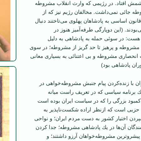
چشمش افتاد. در ‏رژيمی كه وارث انقلاب مشروطه
ه جائی نمی‌داشت. مخالفان رژيم نيز كه از
نون اساسی به پادشاهان پهلوی می‌تاختند دنبال
دند. (اين ‏دوپارگی طرفه‌آميز هنوز در
هست: در سوئی حمله به پادشاهی به دليل
 مشروطه و پرهيز تا حد گريز از مشروطه؛ در سوی
 انحصاری مشروطه و ‏بی اعتنائی به بسياری معانی
ران پادشاهی بود)‏
ن با زنده‌كردن پيام جنبش مشروطه‌خواهی در
ك برنامه سياسی ‏كه در تعريف راست ميانه
كمبود بزرگی را كه در سياست ايران بوده است
حزبی است كه ازنظر اراده شكست‌ناپذير به
پردن اختيار كشور به دست ‏مردم ايران؛ و نواحی
دگان آن‌ها در يك پادشاهی مشروطه؛ جدا كردن
پيشروترين مشروطه‌خواهان آرزو داشتند؛ و