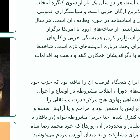
 است هر دو سال یک بار از سوی کنگره انتخاب
الاترين ارگان حزبی است و سياستگزاری عمومی
ور و اساسنامه در حوزه وظايف آن است. هر سال
فرانسی از شاخه‌های ‏اروپا يا امريكا برگزار
ر استوارتر كردن همبستگی حزبی و كارهای
برای بحث درباره انديشه‌های تازه است. شاخه‌ها
با دگرانديشان همكاری كنند و دست ‏به اقدامات
ران هيچگاه فرصت آن را نيافته بود كه حزب خود
‌های دوران ‏انقلاب مشروطه در اوضاع و احوال
 پادشاهی پهلوی هيچ مركز قدرت مستقلی را
 برايش يا دشمن بود يا مزاحم و يا آرايش صحنه و
ت كنترل شده. حتا حزبی ‏مشروطه‌خواه (در بافتار يا
ر دمكراتيك‌تر و محدودتر آن روزها) كه خود محمد رضا شاه
 برای مشاركت و به ميدان آوردن مردم می‌كوشيد