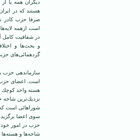
ديگران همه يا از ا
‏هستند كه در ايرا
صرفا حزب كادر ني
است ازهمه لايه‌ها
در شفافيت كامل آن
و بحث‌ها و اختلا
گردهمائی‌های حزب
‏سازماندهی حزب به
است. اعضای حزب در
هسته واحد كوچك تر
نزديك‌ترين شاخه خو
شوراهائی است كه ب
سوی اعضا برگزيده 
حزب در امور خود آ
شاخه‌ها و هسته‌ها