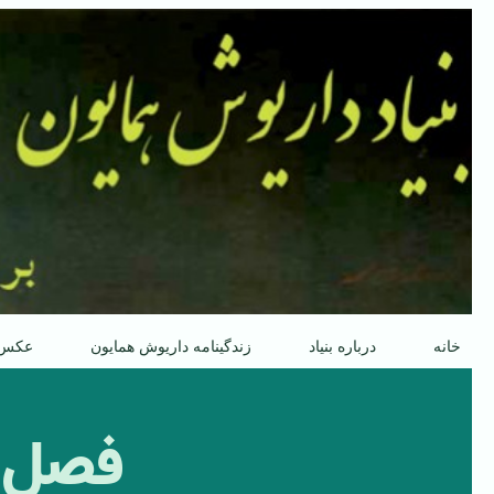
پرش
به
محتوا
خانه
درباره بنیاد
زندگینامه داریوش همایون
عکس
فصل ه