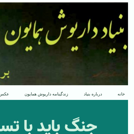
پرش
به
محتوا
خانه
درباره بنیاد
زندگینامه داریوش همایون
عکس
جنگ باید با تسل