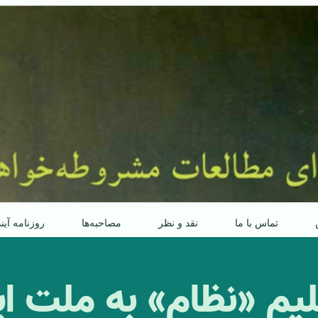
تماس با ما
نقد و نظر
مصاحبه‌ها
روزنامه آین
یم «نظام» به ملت ایر