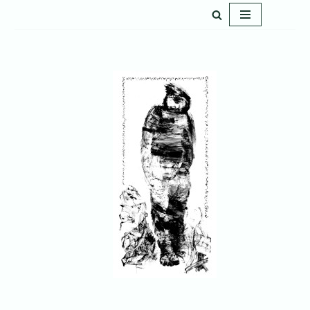
پرش
به
محتوا