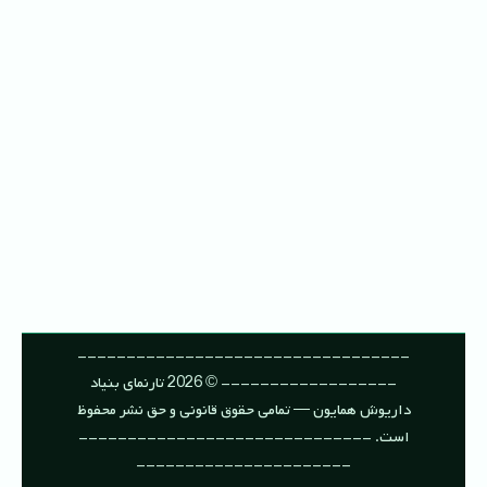
----------------------------------
------------------ © 2026 تارنمای بنیاد
داریوش همایون — تمامی حقوق قانونی و حق نشر محفوظ
است. ------------------------------
----------------------