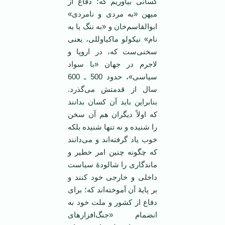
کسانی بیاوریم که؛ دفاع از
میهن «به مردی و نامردی»
ابوالقاسم‌خان و «به ننگ یا به
نام» نیکولو ماکیاوللی، یعنی
سخنی‌ست که، در اروپا و
لاجرم در جهان «با سواد
سیاسی»، حدود 500 ـ 600
سال از قدمتش می‌گذرد.
بنابراین باید آن کسان بدانند
که اولاً دیگران هم آن سخن
را شنیده‌ و نه تنها شنیده بلکه
خوب یاد گرفته‌اند و می‌دانند
که چگونه چنین امر خطیر و
ماندگاری را شالودۀ سیاست
داخلی و خارجی خود کنند و
بر پایۀ آن آموخته‌اند که؛ برای
دفاع از کشور و ملت خود به
انضمام «جنگ‌افزارهای