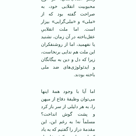
محبوبیت انقلابی خود، به
صراحت گفته بود که از
«ملی» و «ملی‌گرایی» بیزار
است. اما ملت انقلابیِ
عقل‌باخته در آن زمان، نشنید
یا نفهمید، اما از روشنفکران
این ملت هم ندایی برنخاست،
زیرا که دل و دین به بیگانگان
و ایدئولوژی‌های ضد ملی
باخته بودند.
اما آیا با وجود همۀ اینها
می‌توان وظیفۀ دفاع از میهن
را، به هر دلیلی از سر باز کرد
و پشت گوش انداخت؟
مسلماً نه! به رغم این، این
مقدمۀ دراز را گفتیم که به یاد