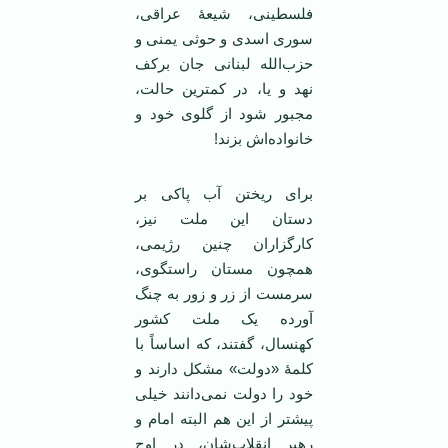
فلسطینی، شیعۀ عراقی،
سوری اسدی و حوثی یمنی و
حزب‌الله لبنانی جان برکف
نهد و یا، در کمترین حالت،
مجبور شود از گلوی خود و
خانواده‌اش بزند!
برای ریختن آب پاکی بر
دستان این ملت نیز،
کارگزاران چنین رژیمی،
همچون مستان راستگوی،
سرمست از زر و زور به چنگ
آورده یک ملت کشور
کهنسال، گفتند، که اساساً با
کلمۀ «دولت» مشکل دارند و
خود را دولت نمی‌دانند خیلی
پیشتر از این هم البته امام و
رهبر انقلاب‌شان، در اوج