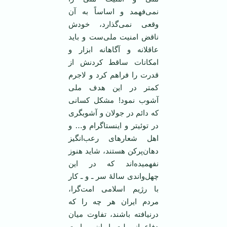
نمی‌فهمد و اساساً به آن
وقعی نمی‌گذارد، خودش
ناقض امنیت ملی‌ست و باید
عاقلانه و آگاهانه ابزار و
امکانات ساقط کردنش از
قدرت را فراهم کرد و لاجرم
کمتر در این هدف ملی
آشوب نمود! مشکل کسانی
که دائم در جولان و آشوبگری
در توئیتر و اینستاگرام و… و
اهل شعارهای رعب‌انگیز
دهان‌پرکن هستند، شاید هنوز
نفهمیده‌اند که در این
چهل‌واندی سالۀ سر ـ و ـ کار
با رژیم اسلامی امت‌گرا،
مردم ایران هر چه را که
درنیافته باشند، تفاوت میان
دفاع از ملت ایران و امت