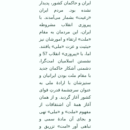
ایران و حاکمان کشور، پدیدار
نشده بود. مردم ایران
«رعیت» بشمار می‌آمدند. با
پیروزی انقلاب مشروطه
ایران، این مردمان به مقام
«ملت» ارتقاء و امورشان نیز
حیثیت و عزت «ملی» یافتند.
اما، با «پیروزی» انقلاب 57 و
نشستن اسلامیان امت‌گرا،
دشمنی آشکار حاکمان جدید
با مقام ملت بودن ایرانیان و
ستیزشان با ارادۀ ملی به
عنوان سرچشمۀ قدرتِ قوای
کشور آغاز گردید. و از همان
آغاز همۀ آن اشتقاقات از
مفهوم «ملت» و «ملی» تهی
و بجای آن مادۀ سمی و
تباهی آور «امت» تزریق و