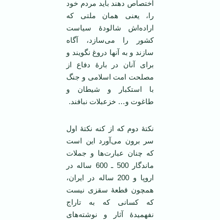
اختصاص دهند باید مردم خود
را، یعنی همان ملتی که
اراده‌اش شالودۀ سیاست
کشور را می‌سازد، آگاه
سازند و به آنها دروغ نگویند و
برای آنان در بارۀ دفاع از
مصلحت امت اسلامی و جنگ
با استکبار و شیطان و
طاغوت و… خزعبلات نبافند.
نکتۀ دوم که از کنه نکتۀ اول
سر برون می‌آورد این است
که چنان عبارت‌ها و جملات
ماندگار 500 ـ 600 ساله در
اروپا و 200 ساله در ایران،
همچون قطعۀ سقزی نیست
که کسانی که به تاراج
نفهمیدۀ آثار و نوشته‌های