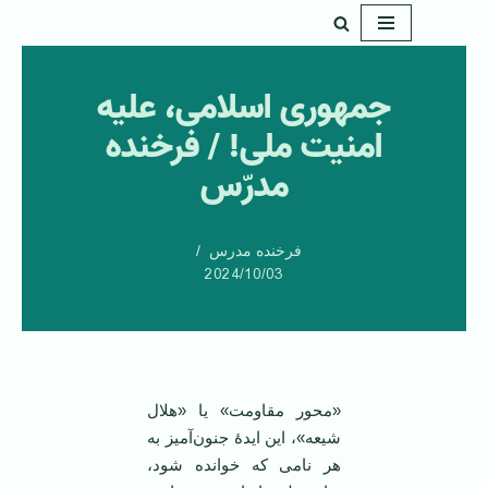
پرش
به
جمهوری اسلامی، علیه
محتوا
امنیت ملی! / فرخنده
مدرّس
فرخنده مدرس
2024/10/03
«محور مقاومت» یا «هلال
شیعه»، این ایدۀ جنون‌آمیز به
هر نامی که خوانده شود،