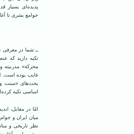
پدیده‌ای بسیار ق
جوامع بشری تا آغا
ــ شما در معرفی ع
تکیه دارید که عن
محرکة» مدرنیته و
غایب بوده است. از
بحث‌های «سنت و م
اساسی تکیه کرده‌ای
امّا در مقابل، ان
میان ایران و جوامع
نظر تاریخی و منا