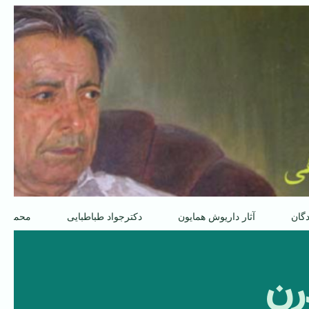
دگان
آثار داریوش همایون
دکترجواد طباطبایی
محمدعل
رن