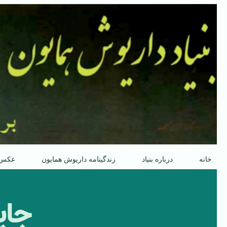
پرش
به
محتوا
خانه
درباره بنیاد
زندگینامه داریوش همایون
عکس
جای