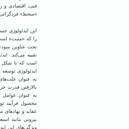
فنی، اقتصادی و ر
«منحط» فردگرائی 
این ایدئولوژی جنبه
را که «مثبت» است
تحت عناوین سودجو
تقبیه می‌کند. ای
است که با شکل و
ایدئولوژی توسعه ن
به عنوان علت‌های
بالارفتن قدرت خری
به عنوان عوامل و
محصول فرآیند توس
عقاید و نهادهای م
بیرونی مانند استع
ویژگی‌های این اید