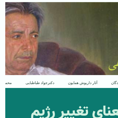
دگان
آثار داریوش همایون
دکترجواد طباطبایی
محمدعل
ای تغییر رژیم