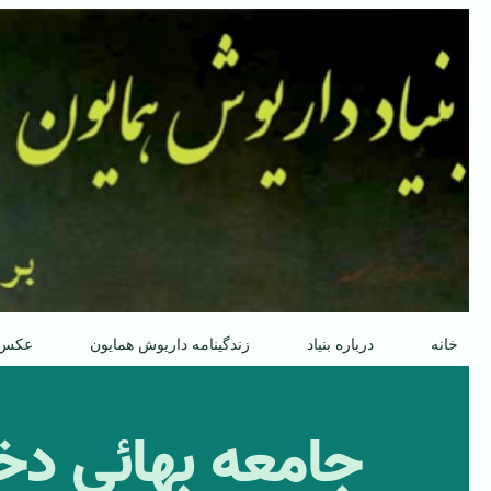
پرش
به
محتوا
خانه
درباره بنیاد
زندگینامه داریوش همایون
عکس
جامعه بهائی دخ