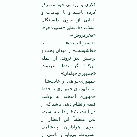
فکری و ارزشی خود متمرکز
کرده باشند و با اتهامات و
القابی از سوی دلبستگان
انقلاب 57، نظیر «ستیزه‌جو»،
«فخرفروش»،
«ناسیونالیست» یا
«فاشیست» از میدان بحث و
پرسش بدر نروند، از جمله
این‌که؛ اگر نقطۀ عزیمتِ
«جمهوری‌خواهان»
جمهوری‌خواهی‌ و غایت‌شان
نیز نگهداری جمهوری یا حفظ
جمهوری آمیخته به ولایت
فقیه و نظام دینی‌‌ باشد که از
دل انقلاب 57 برخاسته است،
پس منطقاً این انتظار از
سوی هواداران پادشاهی
مشروطه بی‌پایه و ناشی از