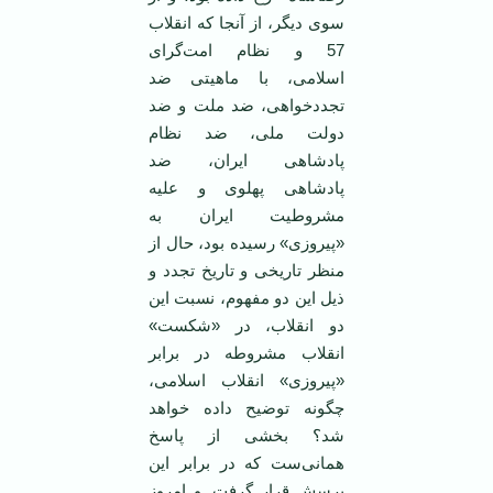
سوی دیگر، از آنجا که انقلاب
57 و نظام امت‌گرای
اسلامی، با ماهیتی ضد
تجددخواهی، ضد ملت و ضد
دولت ملی، ضد نظام
پادشاهی ایران، ضد
پادشاهی پهلوی و علیه
مشروطیت ایران به
«پیروزی» رسیده بود، حال از
منظر تاریخی و تاریخ تجدد و
ذیل این دو مفهوم، نسبت این
دو انقلاب، در «شکست»
انقلاب مشروطه در برابر
«پیروزی» انقلاب اسلامی،
چگونه توضیح داده خواهد
شد؟ بخشی از پاسخ
همانی‌ست که در برابر این
پرسش قرار گرفت. و امروز