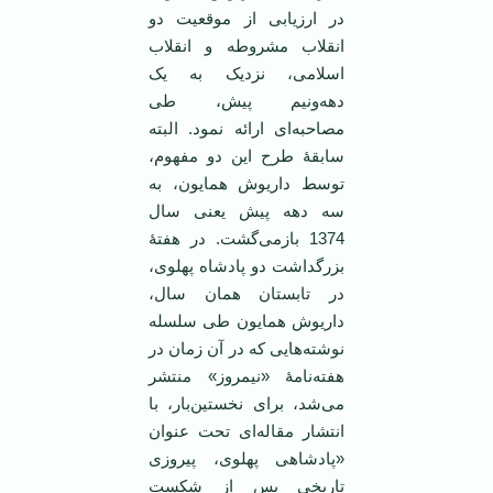
در ارزیابی از موقعیت دو
انقلاب مشروطه و انقلاب
اسلامی، نزدیک به یک
دهه‌ونیم پیش، طی
مصاحبه‌ای ارائه نمود. البته
سابقۀ طرح این دو مفهوم،
توسط داریوش همایون، به
سه دهه پیش یعنی سال
1374 بازمی‌گشت. در هفتۀ
بزرگداشت دو پادشاه پهلوی،
در تابستان همان سال،
داریوش همایون طی سلسله
نوشته‌هایی که در آن زمان در
هفته‌نامۀ «نیمروز» منتشر
می‌شد، برای نخستین‌بار، با
انتشار مقاله‌ای تحت عنوان
«پادشاهی پهلوی، پیروزی
تاریخی پس از شکست