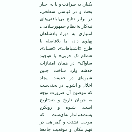
یکبار، به صرافت و یا به اجبار
بحث و در قیاسی سطحی،
در برابر نتایج بی‌لیاقتی‌های
تبه‌کارانۀ نظام جمهورسلامی،
امتیازی به دورۀ پادشاهان
پهلوی داد، اما بلافاصله با
طرح «اشتباهات»، «فساد»،
«نظام تک حزبی» یا «وجود
ساواک» در همان امتیازات
خدشه وارد ساخت. چنین
شیوه‌ای در حقیقت ایجاد
اخلال و آشوب در بحثی‌ست
که موضوع آن ضرورت توجه
به جریان تاریخ و ضدتاریخ
است. شیوه‌ و رویکردِ
پشت‌هم‌اندازانه‌ای‌ست که
موجب تشتت و گمراهی در
فهم مکان و موقعیت جامعۀ