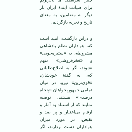
برای صیانت آیندۀ ایران بار
دیگر به مضامین، به معنای
تاریخ و تجربه بازگردیم.
و دراین بازگشت، امید است
که، هواداران نظام پادشاهی
مشروطه، به «ستیزه‌جویی»
و «فخرفروشی» متهم
نشوند، اگر به اصلاح‌طلبانی
که، به گفتۀ خودشان،
«قوی‌ترین» نیرو، در میان
تمامی جمهوریخواهان «پنجاه
درصدی» هستند، توصیه
نمایند که از استناد به آمار و
ارقام بی‌اعتبار و پر ضد و
نقیض، در مورد میزان
هواداران دست بردارند، اگر