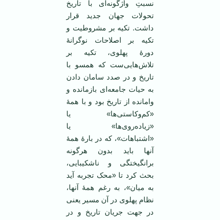
نسبتِ واژگونه‌ای با تاریخ
تحولات جهان جدید قرار
داشت. تکیه بر مشروطیت و
تکیه بر اصلاحات نوگرانۀ
دورۀ پهلوی، تکیه بر
تلاش‌هایی‌ست که همسو با
تاریخ و در صدد سامان دادن
به حیات جامعه‌ای بازمانده و
وامانده از تاریخ بود و با همۀ
«کم‌وکاستی‌ها» یا
«زیاده‌روی‌ها» یا
«اشتباهات»، که در بارۀ همۀ
آنها باید بدون هرگونه
برانگیختگی و ناشکیبایی،
بحث کرد تا «محک تجربه آید
به میان»، به رغم همۀ آنها،
نظام پهلوی در آن مسیر یعنی
در جهت جریان تاریخ و در