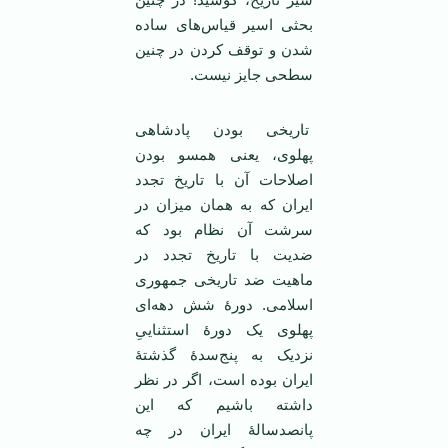
بحثی اسیر قیاس‌های ساده
شدن و توقف کردن در چنین
سطحی جایز نیست.
تاریخی بودن پادشاهی
پهلوی، یعنی همسو بودن
اصلاحات آن با تاریخ تجدد
ایران که به همان میزان در
سرشت آن نظام بود که
ضدیت با تاریخ تجدد در
ماهیت ضد تاریخی جمهوری
اسلامی. دورۀ شش دهه‌ای
پهلوی یک دورۀ استثناییِ
نزدیک به پنج‌سدۀ گذشتۀ
ایران بوده است، اگر در نظر
داشته باشیم که این
پانصدسالۀ ایران در چه