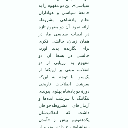
سیاسی»، این دو مفهوم را به
جامعۀ سیاسی و هواداران
نظام پادشاهی مشروطه
ارائه نمود. آن دو مفهوم تازه
در ادبیات سیاسی ما، در
همان زمان، چالشی فکری
برای نگارنده پدید آورد،
چالشی در بسط آن دو
مفهوم به ارزیابی از دو
انقلاب، مبنی بر این‌که؛ از
یک‌سو، با توجه به این‌که
سرشت اصلاحات تاریخی
دورۀ دو پادشاه پهلوی پیوندی
تنگاتنگ با سرشت ایده‌ها و
آرمان‌های مشروطه‌خواهان
داشت که انقلاب‌شان
یکدهه‌ونیم پیش از «آمدن
رضاشاه» رخ داده بود، و از