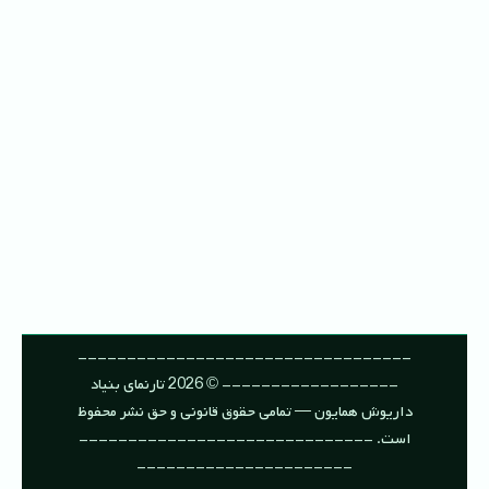
----------------------------------
------------------ © 2026 تارنمای بنیاد
داریوش همایون — تمامی حقوق قانونی و حق نشر محفوظ
است. ------------------------------
----------------------