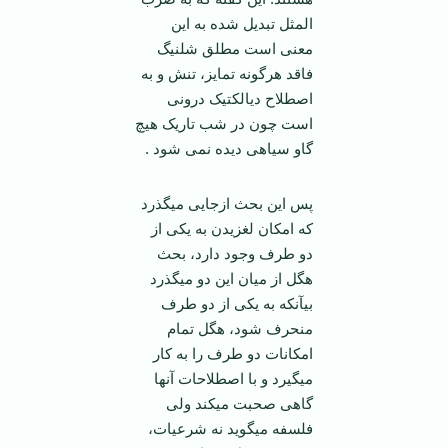
المثل تبدیل شده به این
معنی است مطلق شلنیگ
فاقد هرگونه تمایز، تنش و به
اصطلاح دیالکتیک درونی
است چون در شب تاریک هیچ
گاو سیاهی دیده نمی شود .
پس این بحث ازجایی می­گذرد
که امکان لغزیدن به یکی از
دو طرف وجود دارد، بحث
هگل از میان این دو می­گذرد
بی­آنکه به یکی از دو طرف
منحرف شود، هگل تمام
امکانات دو طرف را به کار
می­گیرد و با اصطلاحات آنها
گاهی صحبت می­کند ولی
فلسفه می­گوید نه شرعیات،