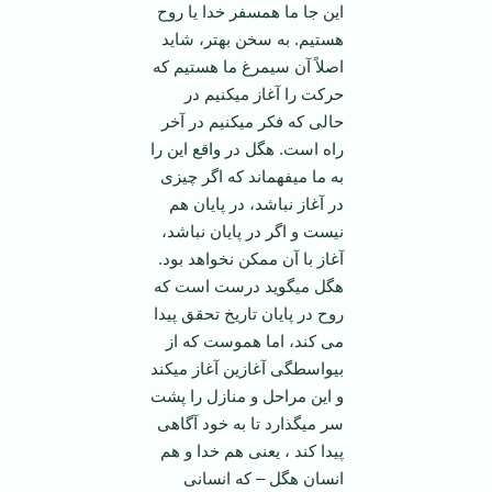
این جا ما همسفر خدا یا روح
هستیم. به سخن بهتر، شاید
اصلاً آن سیمرغ ما هستیم که
حرکت را آغاز می­کنیم در
حالی که فکر می­کنیم در آخر
راه است. هگل در واقع این را
به ما می­فهماند که اگر چیزی
در آغاز نباشد، در پایان هم
نیست و اگر در پایان نباشد،
آغاز با آن ممکن نخواهد بود.
هگل می­گوید درست است که
روح در پایان تاریخ تحقق پیدا
می کند، اما هموست که از
بیواسطگی آغازین آغاز می­کند
و این مراحل و منازل را پشت
سر می­گذارد تا به خود آگاهی
پیدا کند ، یعنی هم خدا و هم
انسان هگل – که انسانی