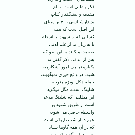
فکر باطنی است. تمام
مقدمه و پیشگفتار کتاب
پدیدارشناسی روح بر مبنای
این اصل است که همه
کسانی که از شهود بی­واسطه
یا به زبان ما از علم لدنی
صحبت می­کنند به این نحو که
پس از اندکی ذکر گفتن به
یکباره تمامی امور آشکارمی­
شود، در واقع چیزی نمی­گویند.
حمله هگل بویژه متوجه
شلینگ است. هگل می­گوید
این مطلقی که شلینگ مدعی
است از طریق شهود بی­
واسطه حاصل می شود،
عبارت از شب تاریکی است
که در آن همه گاوها سیاه
هستند. این گفته که به ضرب