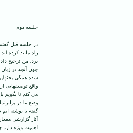
جلسه دوم
در جلسه قبل گفتم 
راه مانند کرده اند
برد. من ترجیح داد
چون آنچه در زبان 
شده همگی بحثهایی
واقع توصیف­هایی از
می کنم تا بگویم با
وضع ما در برابرت
گفته یا نوشته ایم
آثار گزارشی معمار
اهمیت ویژه دارد چ