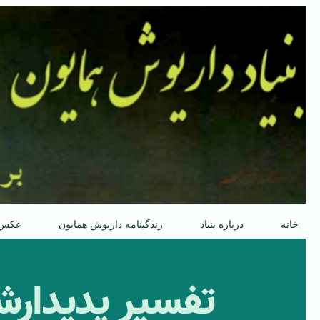
پرش
به
محتوا
خانه
درباره بنیاد
زندگینامه داریوش همایون
عکس
تفسیر پدیدار