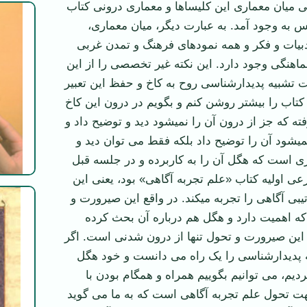
تی میان معماری این کلیساها و معماری درونی کتاب
 به وجود آمد. به عبارت دیگر، میان معماری،
بیات و فکر و همه نمودهای فرهنگ و تمدن غربی
هنگی وجود دارد. این نکته غیر تخصصی را از این
تشبیه پدیدارشناسی روح به کاخ و حفظ این تعبیر
کتاب را بیشتر روشن کنم و بگویم در درون این کاخ
ته که جز از درون آن را نمی­شود­ دید و توضیح داد و
 نمی­شود آن را توضیح داد بلکه فقط می توان دید و
زی است که هگل آن را به کاربرده و در جلسه قبل
عی اولیه کتاب «علم تجربه آگاهی» بود، یعنی این
یبی آگاهی را تجربه می­کند. در واقع این صیرورت و
ه اهمیت دارد و هگل هم درباره آن بحث کرده
ین صیرورت و تحول تنها از درون شدنی است. اگر
که پدیدارشناسی را یک راه می دانست و خود هگل
ردیم، می توانیم بگوییم همراه و همگام بودن با
ت تحول علم تجربه آگاهی است که به ما می گوید