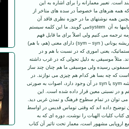
 است. تعبیر معمارانه را برای اشاره به این
که همه هنرهای ما خصوصاً در سده های متاخر از
نین همه نوشتهای ما در حوزه نظری فاقد آن
چیزی است که اروپاییها به آن systemمی گویند. ما این کلمه سیستم
مه ترجمه می کنیم ولی اصلاً برای ما قابل فهم
نیست. سیستم در ریشه یونانی ( sym – syn) دارای معنی (هم، با هم)
ماتیک، یعنی اموری که در نسبت با هم و در
د. مثلاً موسیقی به دلیل تحولی که در غرب داشته
د سمفونی رسیده ولی موسیقی ما هم چنان چند ساز
است که چه بسا هر کدام هم چیزی می نوازند. در
سمفونی که باز ریشه sym یا syn در آن وجود دارد، اصوات به صورتی
هم و در نسبتی معین قرار داده شده است. این
 می توان در تمام سطوح فرهنگ و تمدن غربی دید.
ن توضیح داده اند که وقتی توماس قدیس در اواسط
 کتاب کلیات الهیات را نوشت، دوره ای که به
ع اروپایی مشهور است، معمار تحت تاثیر آن کتاب