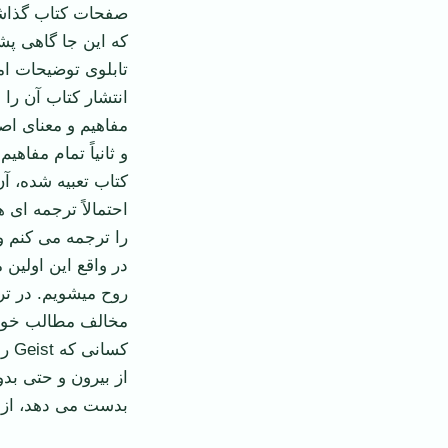
صفحات کتاب گذاش
که این جا گاهی پش
تابلوی توضیحات ام
انتشار کتاب آن را
مفاهیم و معنای اص
و ثانیاً تمام مفا
کتاب تعبیه شده، آن
احتمالاً ترجمه ای 
را ترجمه می کنم و
در واقع این اولین
روح می­شویم. در ت
کسا
از بیرون و حتی بد
بدست می دهد، از د