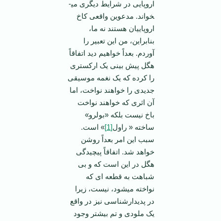
اروپایی در شرایط دیگری می­
خواند. مدعوین واقعی کاخ
اروپاییان هستند نه ما،
بنابراین، من این تعبیر را
آوردم. بعداً خواهیم دید اتفاقاً
هگل پیش بینی یک ارکستری
را کرده که یک نغمه موسیقی
جدیدی را خواهند نواخت، اما
آن اثری که خواهند نواخت
باخ نیست بلکه «بولرو»
ساخته « راول
[1]
» است.
سبب این امر بعداً روشن
خواهد شد. اتفاقاً پیچیدگی
هگل در این است که و بی
شباهت به قطعه­ ای که
نواخته می­شود، نیست، زیرا
در پدیدارشناسی نیز در واقع
یک ملودی و تم بیشتر وجود