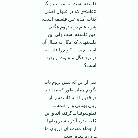
فلسفه است. به عبارت دیگر،
«علم»ی که در عنوان اصلی
کتاب آمده عین فلسفه است.
پس، علم در مفهوم هگلی
عین فلسفه است ولی این
فلسفه­ای که هگل به دنبال آن
است چیست؟ و چرا فلسفه
در نزد هگل متفاوت از بقیه
است؟
قبل از این که پیش بروم باید
بگویم همان طور که می­دانید
در قدیم کلمه فلسفه را از
زبان یونانی و از کلمه ــ
فیلوسوفیا ــ گرفته­ اند و این
کلمه تقریباً در بیشتر زبانها ــ
از جمله معرب آن درزبان ما
ــ وارد شده است.