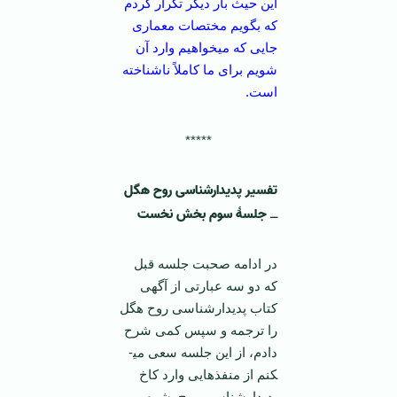
این حیث بار دیگر تکرار کردم
که بگویم مختصات معماری
جایی که می­خواهیم وارد آن
شویم برای ما کاملاً ناشناخته
است.
*****
تفسیر پدیدارشناسی روح هگل
جلسۀ سوم بخش نخست
ــ
در ادامه صحبت جلسه قبل
که دو سه عبارتی از آگهی
کتاب پدیدارشناسی روح هگل
را ترجمه و سپس کمی شرح
دادم، از این جلسه سعی می­
کنم از منفذهایی وارد کاخ
پدیدارشناسی روح بشوم و