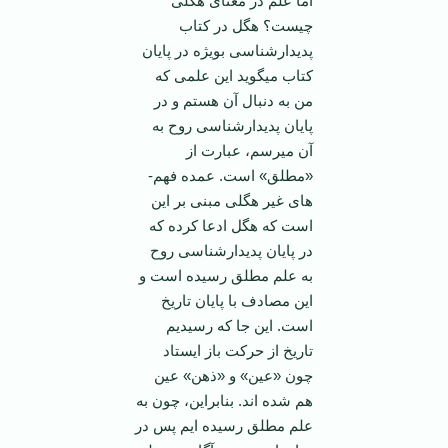
اما علم در معنای هگلی
چیست؟ هگل در کتاب
پدیدارشناسی بویژه در پایان
کتاب می­گوید این علمی که
من به دنبال آن هستم و در
پایان پدیدارشناسی روح به
آن می­رسم، عبارت از
«مطلق» است. عمده فهم­
های غیر هگلی مبنی بر این
است که هگل ادعا کرده که
در پایان پدیدارشناسی روح
به علم مطلق رسیده است و
این مصادف با پایان تاریخ
است. این جا که رسیدیم
تاریخ از حرکت باز ایستاد
چون «عین» و «ذهن» عین
هم شده­ ا­ند. بنابراین، چون به
علم مطلق رسیده­ ایم پس در