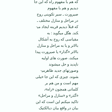
که هم با مفهوم راه که این جا
دیدیم و هم با مفهوم
صیرورت ـ سیر تکوینی روح
در مراحل و منازل مختلف ـ
که قبلاً دیدیم قرینه ایجاد می­
کند. هگل می­گوید : به
مقیاسی که روح به أشکال
بالاتر و یا به مراحل و منازل
بالاتر «گذار» یا صیرورت پیدا
می­کند، صورت های اولیه
ناپدید و حل می­شوند
وصورتهای جدید ظاهرمی­
شوند. چیزی که این جا خیلی
مهم است و من هم بر
کلماتی همچون «راه»،
«گذر» و «منازل و مراحل»
تاکید می­کنم این است که این
بیان در واقع بیان دیالکتیک