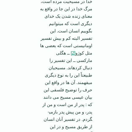
خدا در مسیحیت مرده است،
مرگ خدا در این جا در واقع به
معنای زنده شدن یک خدای
دیگری است که می­توانیم
بگوییم انسان است. این
تفسیر البته کم و بیش تفسیر
اومانیستی است که بعضی ها
مثل کوژو
[2]
ــ هگلی
مارکسی ــ این تفسیر را
دنبال کرده­اند. مسیحیان
طبیعتاً این را به نوع دیگری
می­فهمند. آن ها در واقع این
حرف را توضیح فلسفی این
بیان عیسی مسیح می دانند
که : پدر از من است و من از
پدر، و من پیش پدر بازمی­
گردم. در تفسیر آنان انسان
از طریق مسیح و در این