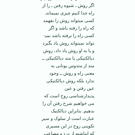
اگر روش ـ شیوه رفتن ـ را از
راه جدا کنیم چیزی نمی­ماند.
کسی می­تواند روش را بفهمد
که راه را رفته باشد و اگر
کسی راه را نرفته باشد نمی­
تواند نمی­تواند روش یاد بگیرد
و یا به او روش یاد داد، روش
دیالکتیکی یا متد دیالکتیکی ــ
متد از متدوس یونانی به
معنی راه و روش ــ وجود
ندارد بلکه روش دیالکتیکی
عین رفتن و عین
پدیدارشناسی روح است که
می خواهیم شرح رفتن آن را
بدهیم. بنابراین دیالکتیک
عبارت است از سلوک و سیر
تکوینی روح در این مسیری
که انباشته از درد و مصاعب