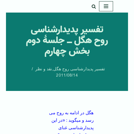
پرش
به
تفسیر پدیدارشناسی
محتوا
روح هگل ــ جلسۀ دوم
بخش چهارم
تفسیر پدیدارشناسی روح هگل
,
نقد و نظر
2011/08/14
هگل در ادامه به روح می
رسد و می­گوید : «در این
پدیدارشناسی غنای