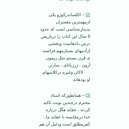
[2]
– الکساندرکوژو یکی
ازمهمترین مفسران
پدیدارشناسی است که حدود
6 سال این کتاب را درپاریس
درس داده­است وبخشی
ازآدمهای بسیارمهم فرانسه
ی قرن بیستم مثل ریمون
آرون ، ژرژباتای ، سارتر،
لاکان وغیره درکلاسهای
او بوده­اند
[3]
– همانطورکه استاد
محترم درچندین نوبت تاکید
کردند ، عقاید هگل درباره
خدا درمقایسه با عقاید ما ،
کفرمطلق است ودلیل آن هم