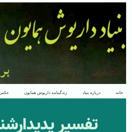
پرش
به
محتوا
خانه
درباره بنیاد
زندگینامه داریوش همایون
عکس
تفسیر پدیدارش