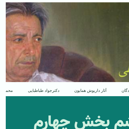
دگان
آثار داریوش همایون
دکترجواد طباطبایی
محمدعل
شم بخش چهارم