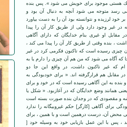
یك هستی موجود برای خویش می ‌شود ». پس بنده
ی ‌رسد متوجه می ‌شود آنچه به دنبال آن بود و
ر خود لرزیده و نتوانسته بود آن را به دست بیاورد
در غیر وجود دارد ولی از طریق كار آن را پیدا
 مقابل او غیری بنام خدایگان كه دارای آگاهی
شت ، بنده وقتی از طریق كار آن را پیدا می کند ،
ان چیزی رسیده است كه تاكنون فكرمی ‌كرد در غیر
 که آگاه می ‌شود كه من هم آن چیزی را دارم یا به
ام كه غیر تاكنون داشت، در واقع این جا دو
 مقابل هم قرارگرفته ‌اند. « برای خود‌بودگی به
 و بنده به این آگاهی رسیده است كه در خود و برای
عنی همانند وضع خدایگان که در آغازبود. « شكل یا
ه و مقصودی که در وجدان بنده صورت بسته است
ودگی برای آگاهی [كارگر] حكم غیروبیگانه را ندارد
گی محض آن، درست درهمین است و با همین ، برای
د ، پس با این عمل بازیابی خود به وسیله خود [