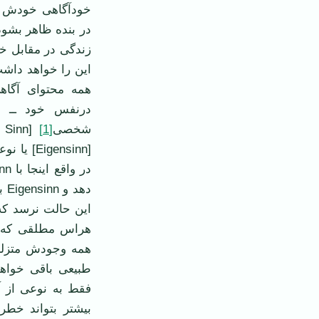
خودآگاهی خودش را
در بنده ظاهر بشود
زندگی در مقابل خد
این را خواهد داشت
همه محتوای آگاه
درنفس خود ــ 
شخصی
[1]
[gensinn
ده
این حالت نرسد كه 
هراس مطلقی كه در
همه وجودش متزلزل
طبیعی باقی خواهد 
فقط به نوعی از آ
بیشتر بتواند خطر