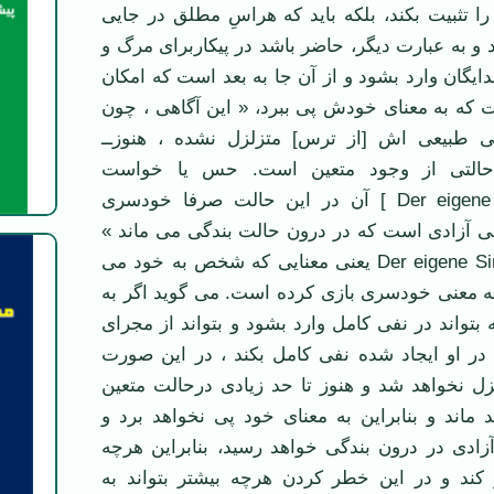
 تثبیت بكند، بلكه باید كه هراسِ مطلق در جایی
 و به عبارت دیگر، حاضر باشد در پیكاربرای مرگ و
ایگان وارد بشود و از آن جا به بعد است كه امكان
 كه به معنای خودش پی ببرد، « این آگاهی ، چون
ی طبیعی ‌اش [از ترس] متزلزل نشده ، هنوزــ
حالتی از وجود متعین است. حس یا خواست
[Der eigene Sinn ] آن در این حالت صرفا خودسری
Ei] یا نوعی آزادی است كه در درون حالت بندگی می‌ ماند »
در واقع اینجا با Der eigene Sinn یعنی معنایی که شخص به خود می
د و Eigensinn به معنی خودسری بازی کرده است. می گوید اگر به
بتواند در نفی كامل وارد بشود و بتواند از مجرای
 او ایجاد شده نفی كامل بكند ، در این صورت
 نخواهد شد و هنوز تا حد زیادی درحالت متعین
ماند و بنابراین به معنای خود پی نخواهد برد و
زادی در درون بندگی خواهد رسید، بنابراین هرچه
 كند و در این خطر كردن هرچه بیشتر بتواند به