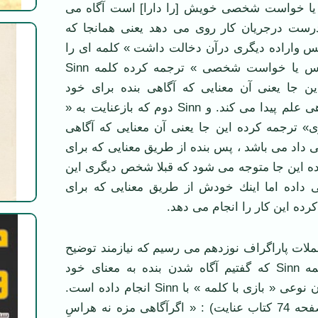
 یا خواست شخصی خویش [را دارا] است آگاه می
رست درجریان کار روی می دهد یعنی همانجا که
س واراده دیگری درآن دخالت داشت » کلمه ای را
که عنایت به « حس یا خواست شخصی » ترجمه کرده کلمه Sinn
ن جا یعنی آن معنایی که آگاهی بنده برای خود
داشت ، به آن آگاهی علم پیدا می کند. و Sinn دوم که بازعنایت به «
» ترجمه کرده این جا یعنی آن معنایی كه آگاهی
ی ‌داد می باشد ، پس بنده از طریق معنایی كه برای
ده این جا متوجه می شود كه قبلا شخص دیگری این
ی ‌داده اما اینك خودش از طریق معنایی که برای
رده این كار را انجام می دهد.
ملات پاراگراف نوزدهم می رسیم که نیازمند توضیح
است، خصوصاً کلمه Sinn که گفتیم آگاه شدن بنده به معنای خود
است. هگل در پایان نوعی « بازی با کلمه » با Sinn انجام داده است.
هگل می گوید ( صفحه 74 کتاب عنایت) : « اگرآگاهی مزه نه هراسِ