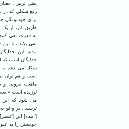
یعنی ترس ، معنای 
رفع شكلی كه در بر
برای خودبودگی خوی
طریق کار، از یک 
به قدرت نفی کنند
نفی بکند ، تا این 
بنده، این خدایگ
خدایگان است که ار
شکل می دهد به ب
است و هم توان نف
ماهیت بیرونی و ب
لرزیده است » یعنی
می ‌شود كه این 
‌ترسید ، در واقع 
[ بنده] این [عنصر] 
خویشتن را به عنوا