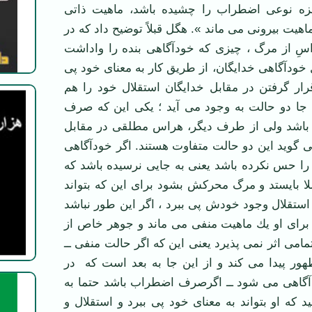
مزه نوعی اضطراب را چشیده باشد، ماهیت ذاتی
هیت بیرونی می ‌ماند ». هگل قبلاً توضیح داد كه در
ِ از مرگ ، چیزی كه خودآگاهی بنده را واداشت
ل خودآگاهی خدایگان، از طریق كار به معنای خود پی
رار گرفتن در مقابل خدایگان استقلال خود را هم
ن جا دو حالت به وجود می ‌آید ؛ یكی این كه صرف
باشد ولی از طرف دیگر، هراس مطلقی در مقابل
 گوید این دو حالت متفاوت هستند. اگر خودآگاهی
ا حس نكرده باشد یعنی به جایی نرسیده باشد كه
ا بایستد و مرگ محركش بشود برای این كه بتواند
 استقلال وجود خودش پی ببرد ، اگر این طور نباشد
برای او یك ماهیت منفی می‌ ماند و جوهر خاص از
تمامی اثر نمی ‌پذیرد یعنی این كه اگر حالت منفی ــ
هور پیدا می كند و از این جا به بعد است كه در
گاهی می ‌شود ــ اگرصرف اضطراب باشد حتما به
د كه او بتواند به معنای خود پی ببرد و استقلال و