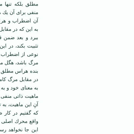
مطلق بلكه تنها 
منفی برای آن یك ما
آن اضطراب و هراس
به این كه در مقاب
‌ببرد و بعد ضمن ق
تثبیت بكند، در ای
نوعی از اضطراب 
مرگ باشد، هگل می
بنده هراس مطلق ر
در مقابل مرگ كامل
به معنای خود و به
ماهیت ذاتی منفی 
آنِ این ماهیت، به 
که گفتیم در كار ظ
واقع محرك اصلی آ
این جا نخواهد رسی