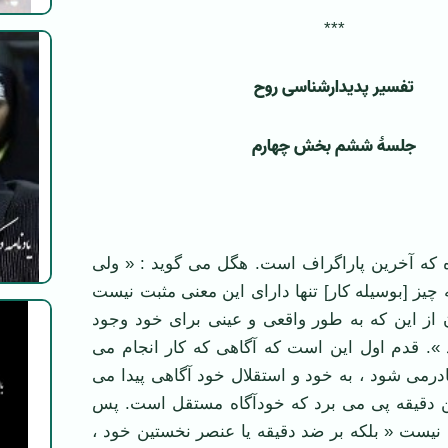
***
تفسیر پدیدارشناسی روح
جلسۀ ششم بخش چهارم
ه که آخرین پاراگراف است. هگل می گوید : « ولی
یز [بوسیله كار] تنها دارای این معنی مثبت نیست
ن از این كه به ‌طور واقعی و عینی برای خود وجود
 ». قدم اول این است كه آگاهی که كار انجام می
صادرمی شود ، به خود و استقلال خود آگاهی پیدا می
این دقیقه پی می برد که خودآگاه مستقل است. پس
نا نیست « بلكه بر ضد دقیقه یا عنصر نخستین خود ،