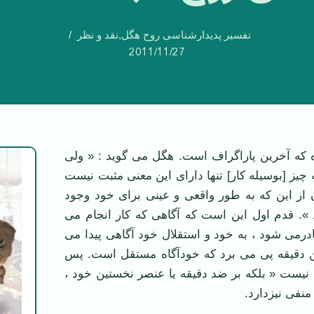
تفسیر پدیدارشناسی روح هگل
,
نقد و نظر
2011/11/27
ه که آخرین پاراگراف است. هگل می گوید : « ولی
یز [بوسیله كار] تنها دارای این معنی مثبت نیست
ن از این كه به ‌طور واقعی و عینی برای خود وجود
 ». قدم اول این است كه آگاهی که كار انجام می
صادرمی شود ، به خود و استقلال خود آگاهی پیدا می
این دقیقه پی می برد که خودآگاه مستقل است. پس
نا نیست « بلكه بر ضد دقیقه یا عنصر نخستین خود ،
منفی نیزدارد.